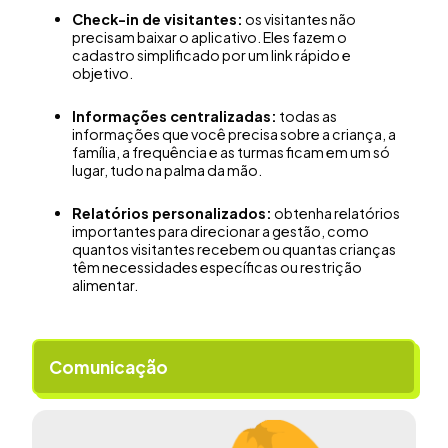
Check-in de visitantes:
os visitantes não
precisam baixar o aplicativo. Eles fazem o
cadastro simplificado por um link rápido e
objetivo.
Informações centralizadas:
todas as
informações que você precisa sobre a criança, a
família, a frequência e as turmas ficam em um só
lugar, tudo na palma da mão.
Relatórios personalizados:
obtenha relatórios
importantes para direcionar a gestão, como
quantos visitantes recebem ou quantas crianças
têm necessidades específicas ou restrição
alimentar.
Comunicação