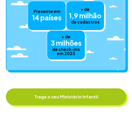
+ de
Presente em
1,9 milhão
14 países
de cadastros
+ de
3 milhões
de check-ins
em 2023
Traga o seu Ministério Infantil