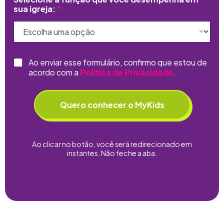
sua igreja:
*
C
Ao enviar esse formulário, confirmo que estou de
h
acordo com a
Política de Privacidade
.
e
c
k
Quero conhecer o MyKids
b
o
x
e
Ao clicar no botão, você será redirecionado em
s
instantes. Não feche a aba.
*