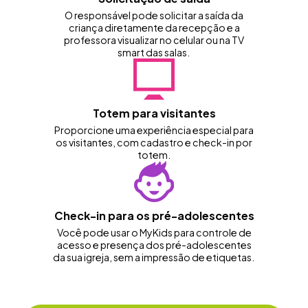
O responsável pode solicitar a saída da
criança diretamente da recepção e a
professora visualizar no celular ou na TV
smart das salas.
Totem para visitantes
Proporcione uma experiência especial para
os visitantes, com cadastro e check-in por
totem.
Check-in para os pré-adolescentes
Você pode usar o MyKids para controle de
acesso e presença dos pré-adolescentes
da sua igreja, sem a impressão de etiquetas.