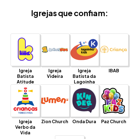
Igrejas que confiam:
Igreja
Igreja
Igreja
IBAB
Batista
Videira
Batista da
Atitude
Lagoinha
Igreja
Zion Church
Onda Dura
Paz Church
Verbo da
Vida