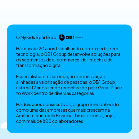
O MyKids é parte do
Há mais de 20 anos trabalhando com expertise em
tecnologia, o DB1 Group desenvolve soluções para
os segmentos de e-commerce, de fintechs e de
transformação digital.
Especialistas em automação e em inovação
alinhadas à valorização de pessoas, o DB1 Group
está há 12 anos sendo reconhecido pelo Great Place
to Work dentro de diversas categorias.
Há dois anos consecutivos, o grupo é reconhecido
como uma das empresas que mais crescem na
América Latina pela Financial Times e conta, hoje,
com mais de 800 colaboradores.