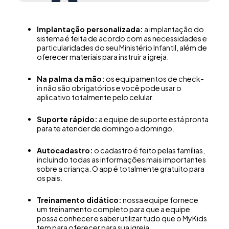
Implantação personalizada:
a implantação do
sistema é feita de acordo com as necessidades e
particularidades do seu Ministério Infantil, além de
oferecer materiais para instruir a igreja.
Na palma da mão:
os equipamentos de check-
in não são obrigatórios e você pode usar o
aplicativo totalmente pelo celular.
Suporte rápido:
a equipe de suporte está pronta
para te atender de domingo a domingo.
Autocadastro:
o cadastro é feito pelas famílias,
incluindo todas as informações mais importantes
sobre a criança. O app é totalmente gratuito para
os pais.
Treinamento didático:
nossa equipe fornece
um treinamento completo para que a equipe
possa conhecer e saber utilizar tudo que o MyKids
tem para oferecer para sua igreja.