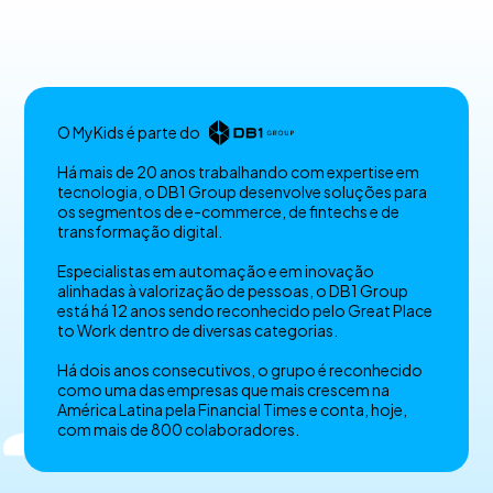
O MyKids é parte do
Há mais de 20 anos trabalhando com expertise em
tecnologia, o DB1 Group desenvolve soluções para
os segmentos de e-commerce, de fintechs e de
transformação digital.
Especialistas em automação e em inovação
alinhadas à valorização de pessoas, o DB1 Group
está há 12 anos sendo reconhecido pelo Great Place
to Work dentro de diversas categorias.
Há dois anos consecutivos, o grupo é reconhecido
como uma das empresas que mais crescem na
América Latina pela Financial Times e conta, hoje,
com mais de 800 colaboradores.