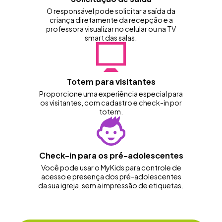
O responsável pode solicitar a saída da
criança diretamente da recepção e a
professora visualizar no celular ou na TV
smart das salas.
Totem para visitantes
Proporcione uma experiência especial para
os visitantes, com cadastro e check-in por
totem.
Check-in para os pré-adolescentes
Você pode usar o MyKids para controle de
acesso e presença dos pré-adolescentes
da sua igreja, sem a impressão de etiquetas.