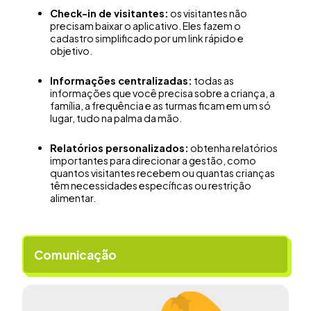
Check-in de visitantes:
os visitantes não
precisam baixar o aplicativo. Eles fazem o
cadastro simplificado por um link rápido e
objetivo.
Informações centralizadas:
todas as
informações que você precisa sobre a criança, a
família, a frequência e as turmas ficam em um só
lugar, tudo na palma da mão.
Relatórios personalizados:
obtenha relatórios
importantes para direcionar a gestão, como
quantos visitantes recebem ou quantas crianças
têm necessidades específicas ou restrição
alimentar.
Comunicação