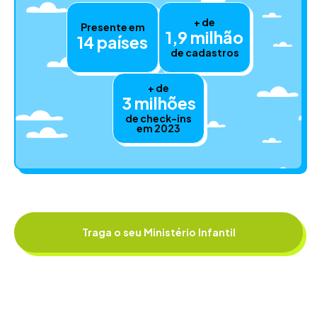
+ de
Presente em
1,9 milhão
14 países
de cadastros
+ de
3 milhões
de check-ins
em 2023
Traga o seu Ministério Infantil