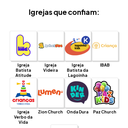
Igrejas que confiam:
Igreja
Igreja
Igreja
IBAB
Batista
Videira
Batista da
Atitude
Lagoinha
Igreja
Zion Church
Onda Dura
Paz Church
Verbo da
Vida