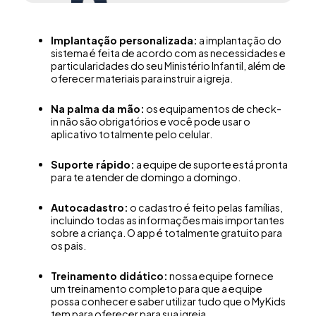
Implantação personalizada:
a implantação do
sistema é feita de acordo com as necessidades e
particularidades do seu Ministério Infantil, além de
oferecer materiais para instruir a igreja.
Na palma da mão:
os equipamentos de check-
in não são obrigatórios e você pode usar o
aplicativo totalmente pelo celular.
Suporte rápido:
a equipe de suporte está pronta
para te atender de domingo a domingo.
Autocadastro:
o cadastro é feito pelas famílias,
incluindo todas as informações mais importantes
sobre a criança. O app é totalmente gratuito para
os pais.
Treinamento didático:
nossa equipe fornece
um treinamento completo para que a equipe
possa conhecer e saber utilizar tudo que o MyKids
tem para oferecer para sua igreja.