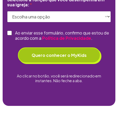
sua igreja:
*
C
Ao enviar esse formulário, confirmo que estou de
h
acordo com a
Política de Privacidade
.
e
c
k
Quero conhecer o MyKids
b
o
x
e
Ao clicar no botão, você será redirecionado em
s
instantes. Não feche a aba.
*