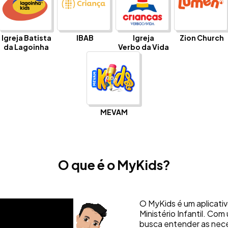
Igreja Batista
IBAB
Igreja
Zion Church
da Lagoinha
Verbo da Vida
MEVAM
O que é o MyKids?
O MyKids é um aplicati
Ministério Infantil. Com
busca entender as nec