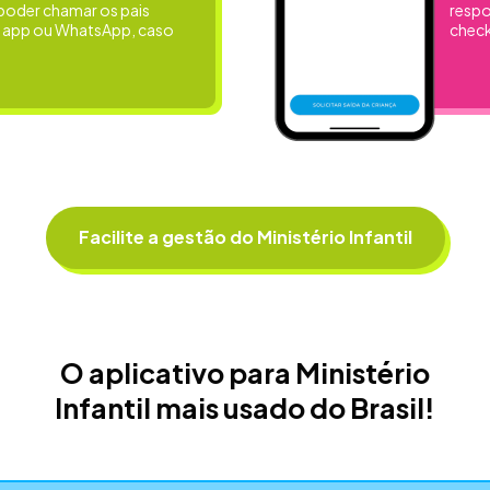
 poder chamar os pais
resp
o app ou WhatsApp, caso
chec
Facilite a gestão do Ministério Infantil
O aplicativo para Ministério
Infantil mais usado do Brasil!