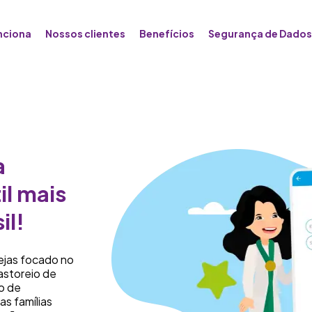
nciona
Nossos clientes
Benefícios
Segurança de Dados
a
il mais
il!
rejas focado no
pastoreio de
o de
as famílias