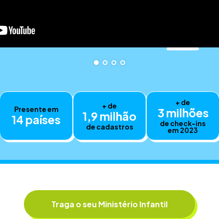
+ de
+ de
Presente em
3 milhões
1,9 milhão
14 países
de check-ins
de cadastros
em 2023
Traga o seu Ministério Infantil