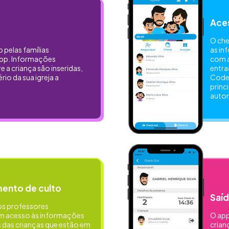
Aces
O che
o pelas famílias
as in
app. Informações
com a
 a criança são inseridas,
entra
rio da sua igreja a
Code,
princ
auto
nto de culto
Saíd
 os professores
êm acesso às informações
O app
 das crianças que estão em
crian