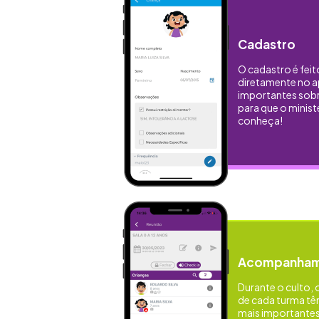
Cadastro
O cadastro é feit
diretamente no 
importantes sobre
para que o ministé
conheça!
Acompanhame
Durante o culto,
de cada turma t
mais importantes