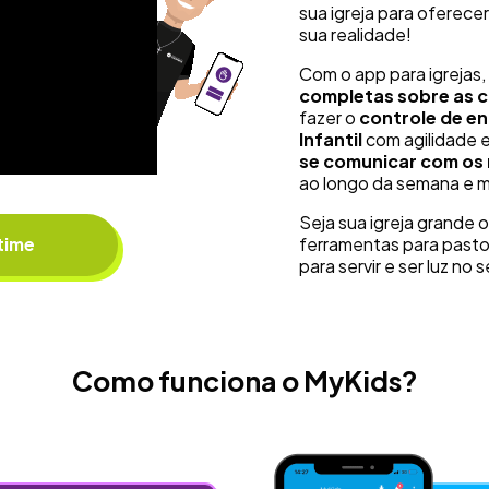
sua igreja para oferece
sua realidade!
Com o app para igrejas
completas sobre as cr
fazer o
controle de en
Infantil
com agilidade 
se comunicar com os
ao longo da semana e m
Seja sua igreja grande
ferramentas para pasto
time
para servir e ser luz no s
Como funciona o MyKids?