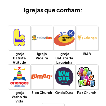
Igrejas que confiam:
Igreja
Igreja
Igreja
IBAB
Batista
Videira
Batista da
Atitude
Lagoinha
Igreja
Zion Church
Onda Dura
Paz Church
Verbo da
Vida