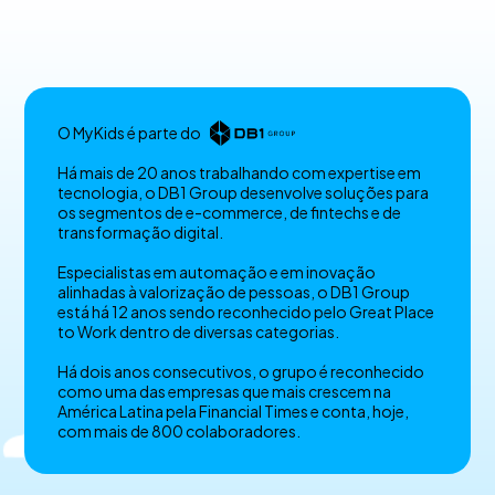
O MyKids é parte do
Há mais de 20 anos trabalhando com expertise em
tecnologia, o DB1 Group desenvolve soluções para
os segmentos de e-commerce, de fintechs e de
transformação digital.
Especialistas em automação e em inovação
alinhadas à valorização de pessoas, o DB1 Group
está há 12 anos sendo reconhecido pelo Great Place
to Work dentro de diversas categorias.
Há dois anos consecutivos, o grupo é reconhecido
como uma das empresas que mais crescem na
América Latina pela Financial Times e conta, hoje,
com mais de 800 colaboradores.