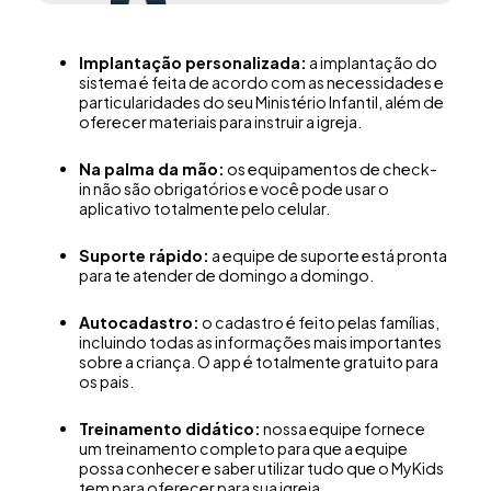
Implantação personalizada:
a implantação do
sistema é feita de acordo com as necessidades e
particularidades do seu Ministério Infantil, além de
oferecer materiais para instruir a igreja.
Na palma da mão:
os equipamentos de check-
in não são obrigatórios e você pode usar o
aplicativo totalmente pelo celular.
Suporte rápido:
a equipe de suporte está pronta
para te atender de domingo a domingo.
Autocadastro:
o cadastro é feito pelas famílias,
incluindo todas as informações mais importantes
sobre a criança. O app é totalmente gratuito para
os pais.
Treinamento didático:
nossa equipe fornece
um treinamento completo para que a equipe
possa conhecer e saber utilizar tudo que o MyKids
tem para oferecer para sua igreja.