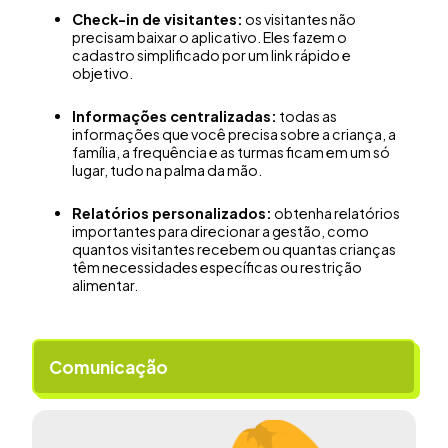
Check-in de visitantes:
os visitantes não
precisam baixar o aplicativo. Eles fazem o
cadastro simplificado por um link rápido e
objetivo.
Informações centralizadas:
todas as
informações que você precisa sobre a criança, a
família, a frequência e as turmas ficam em um só
lugar, tudo na palma da mão.
Relatórios personalizados:
obtenha relatórios
importantes para direcionar a gestão, como
quantos visitantes recebem ou quantas crianças
têm necessidades específicas ou restrição
alimentar.
Comunicação