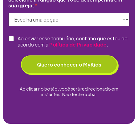
sua igreja:
*
C
Ao enviar esse formulário, confirmo que estou de
h
acordo com a
Política de Privacidade
.
e
c
k
Quero conhecer o MyKids
b
o
x
e
Ao clicar no botão, você será redirecionado em
s
instantes. Não feche a aba.
*