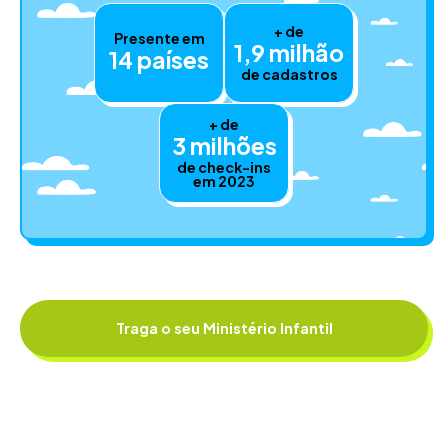
+ de
Presente em
1,9 milhão
14 países
de cadastros
+ de
3 milhões
de check-ins
em 2023
Traga o seu Ministério Infantil