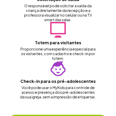
O responsável pode solicitar a saída da
criança diretamente da recepção e a
professora visualizar no celular ou na TV
smart das salas.
Totem para visitantes
Proporcione uma experiência especial para
os visitantes, com cadastro e check-in por
totem.
Check-in para os pré-adolescentes
Você pode usar o MyKids para controle de
acesso e presença dos pré-adolescentes
da sua igreja, sem a impressão de etiquetas.