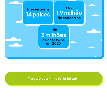
+ de
Presente em
1,9 milhão
14 países
de cadastros
+ de
3 milhões
de check-ins
em 2023
Traga o seu Ministério Infantil