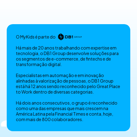
O MyKids é parte do
Há mais de 20 anos trabalhando com expertise em
tecnologia, o DB1 Group desenvolve soluções para
os segmentos de e-commerce, de fintechs e de
transformação digital.
Especialistas em automação e em inovação
alinhadas à valorização de pessoas, o DB1 Group
está há 12 anos sendo reconhecido pelo Great Place
to Work dentro de diversas categorias.
Há dois anos consecutivos, o grupo é reconhecido
como uma das empresas que mais crescem na
América Latina pela Financial Times e conta, hoje,
com mais de 800 colaboradores.