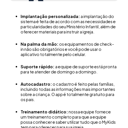
Implantação personalizada:
a implantação do
sistema é feita de acordo com as necessidades e
particularidades do seu Ministério Infantil, além de
oferecer materiais para instruir a igreja.
Na palma da mão:
os equipamentos de check-
in não são obrigatórios e você pode usar o
aplicativo totalmente pelo celular.
Suporte rápido:
a equipe de suporte está pronta
para te atender de domingo a domingo.
Autocadastro:
o cadastro é feito pelas famílias,
incluindo todas as informações mais importantes
sobre a criança. O app é totalmente gratuito para
os pais.
Treinamento didático:
nossa equipe fornece
um treinamento completo para que a equipe
possa conhecer e saber utilizar tudo que o MyKids
tem para oferecer para sua igreja.