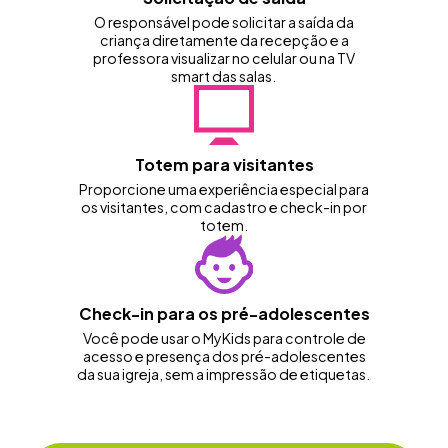
O responsável pode solicitar a saída da
criança diretamente da recepção e a
professora visualizar no celular ou na TV
smart das salas.
Totem para visitantes
Proporcione uma experiência especial para
os visitantes, com cadastro e check-in por
totem.
Check-in para os pré-adolescentes
Você pode usar o MyKids para controle de
acesso e presença dos pré-adolescentes
da sua igreja, sem a impressão de etiquetas.