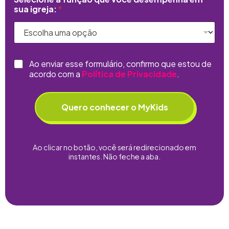
sua igreja:
*
C
Ao enviar esse formulário, confirmo que estou de
h
acordo com a
Política de Privacidade
.
e
c
k
Quero conhecer o MyKids
b
o
x
e
Ao clicar no botão, você será redirecionado em
s
instantes. Não feche a aba.
*