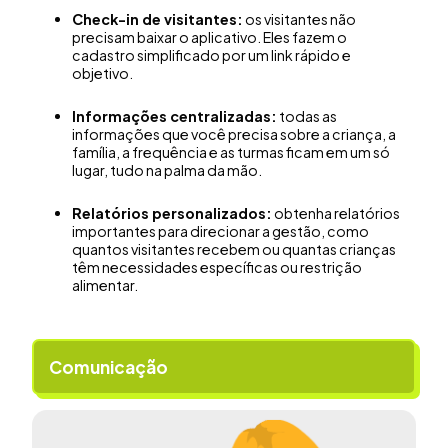
Check-in de visitantes:
os visitantes não
precisam baixar o aplicativo. Eles fazem o
cadastro simplificado por um link rápido e
objetivo.
Informações centralizadas:
todas as
informações que você precisa sobre a criança, a
família, a frequência e as turmas ficam em um só
lugar, tudo na palma da mão.
Relatórios personalizados:
obtenha relatórios
importantes para direcionar a gestão, como
quantos visitantes recebem ou quantas crianças
têm necessidades específicas ou restrição
alimentar.
Comunicação