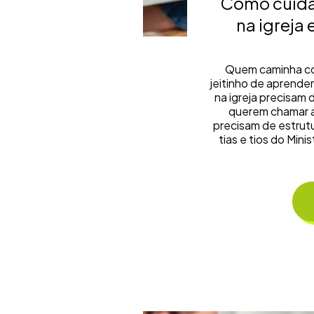
Como cuida
na igreja 
Quem caminha co
jeitinho de aprender
na igreja precisam 
querem chamar a
precisam de estru
tias e tios do Mini