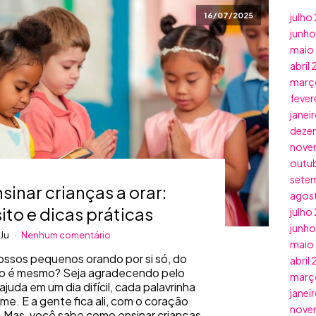
16/07/2025
julho
junh
maio
abril
març
fever
janei
deze
nove
outu
sete
inar crianças a orar:
agos
ito e dicas práticas
julho
junh
 Ju
Nenhum comentário
maio
ssos pequenos orando por si só, do
abril
não é mesmo? Seja agradecendo pelo
març
juda em um dia difícil, cada palavrinha
janei
me. E a gente fica ali, com o coração
nove
. Mas, você sabe como ensinar crianças