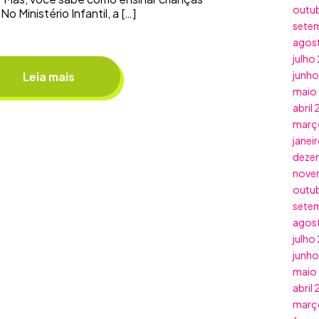
outu
No Ministério Infantil, a […]
sete
agos
julho
junh
Leia mais
maio
abril
març
janei
deze
nove
outu
sete
agos
julho
junh
maio
abril
març