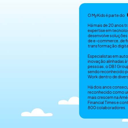
O MyKids é parte do
Há mais de 20 anos 
expertise em tecnolo
desenvolve soluções
de e-commerce, de fi
transformação digita
Especialistas em au
inovação alinhadas à
pessoas, o DB1 Group
sendo reconhecido pe
Work dentro de diver
Há dois anos consecu
reconhecido como u
mais crescem na Amér
Financial Times e con
800 colaboradores.