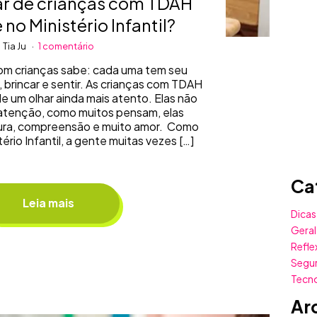
r de crianças com TDAH
e no Ministério Infantil?
Tia Ju
1 comentário
m crianças sabe: cada uma tem seu
, brincar e sentir. As crianças com TDAH
de um olhar ainda mais atento. Elas não
tenção, como muitos pensam, elas
tura, compreensão e muito amor. Como
stério Infantil, a gente muitas vezes […]
Ca
Leia mais
Dicas
Geral
Refle
Segu
Tecn
Ar