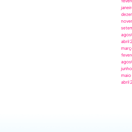
fever
janei
deze
nove
sete
agos
abril
març
fever
agos
junho
maio
abril