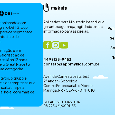
Aplicativo para Ministério Infantil que
trabalhando com
garante segurança, agilidade e mais
gia, o DB1 Group
Polí
informação para as igrejas.
 para os segmentos
ntechs e de
Se
l.
So
tomação e em
 valorização de
T
44 99125-9453
 está há 12 anos
contato@appmykids.com.br
lo Great Place to
sas categorias.
Avenida Carneiro Leão, 563
tivos, o grupo é
2° Andar - Sobreloja
ma das empresas que
Centro Empresarial Le Monde
ica Latina pela
Maringá, PR - CEP- 87014-010
ta, hoje, com mais de
GILEADE SISTEMAS LTDA
08.995.461/0001-53