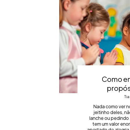
Como ens
propós
Tia
Nada como ver no
jeitinho deles, 
lanche ou pedindo a
tem um valor enor
apertado de alegria