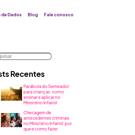
 de Dados
Blog
Fale conosco
uisar
sts Recentes
Parábola do Semeador
para crianças: como
ensinar e aplicar no
Ministério Infantil
Checagem de
antecedentes criminais
no Ministério Infantil: por
que e como fazer