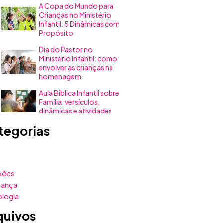
A Copa do Mundo para
Crianças no Ministério
Infantil: 5 Dinâmicas com
Propósito
Dia do Pastor no
Ministério Infantil: como
envolver as crianças na
homenagem
Aula Bíblica Infantil sobre
Família: versículos,
dinâmicas e atividades
tegorias
xões
rança
ologia
quivos