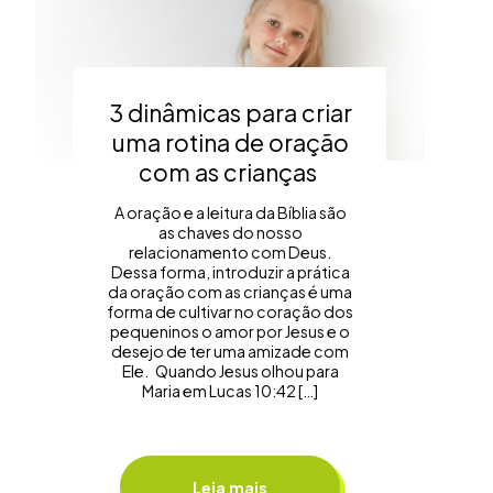
3 dinâmicas para criar
uma rotina de oração
com as crianças
A oração e a leitura da Bíblia são
as chaves do nosso
relacionamento com Deus.
Dessa forma, introduzir a prática
da oração com as crianças é uma
forma de cultivar no coração dos
pequeninos o amor por Jesus e o
desejo de ter uma amizade com
Ele. Quando Jesus olhou para
Maria em Lucas 10:42 […]
Leia mais