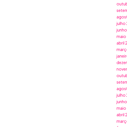
outu
sete
agos
julho
junh
maio
abril
març
janei
deze
nove
outu
sete
agos
julho
junh
maio
abril
març