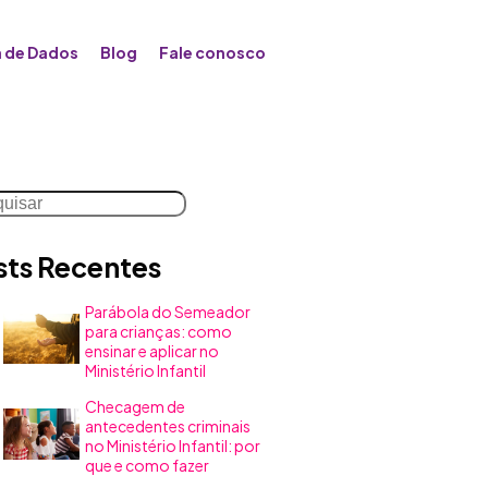
 de Dados
Blog
Fale conosco
uisar
sts Recentes
Parábola do Semeador
para crianças: como
ensinar e aplicar no
Ministério Infantil
Checagem de
antecedentes criminais
no Ministério Infantil: por
que e como fazer