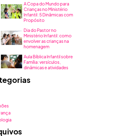
A Copa do Mundo para
Crianças no Ministério
Infantil: 5 Dinâmicas com
Propósito
Dia do Pastor no
Ministério Infantil: como
envolver as crianças na
homenagem
Aula Bíblica Infantil sobre
Família: versículos,
dinâmicas e atividades
tegorias
xões
rança
ologia
quivos