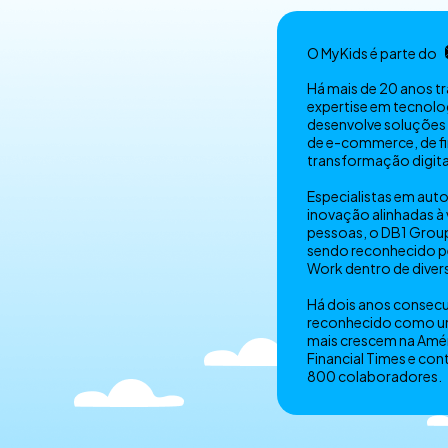
O MyKids é parte do
Há mais de 20 anos 
expertise em tecnolo
desenvolve soluções
de e-commerce, de fi
transformação digita
Especialistas em au
inovação alinhadas à
pessoas, o DB1 Group
sendo reconhecido pe
Work dentro de diver
Há dois anos consecu
reconhecido como u
mais crescem na Amér
Financial Times e con
800 colaboradores.