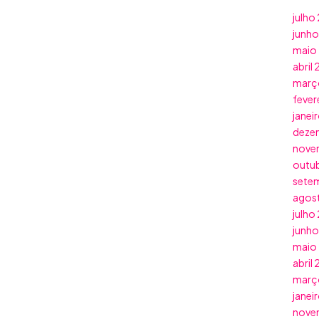
julho
junh
maio
abril
març
fever
janei
deze
nove
outu
sete
agos
julho
junh
maio
abril
març
janei
nove