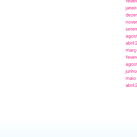
fever
janei
deze
nove
sete
agos
abril
març
fever
agos
junho
maio
abril