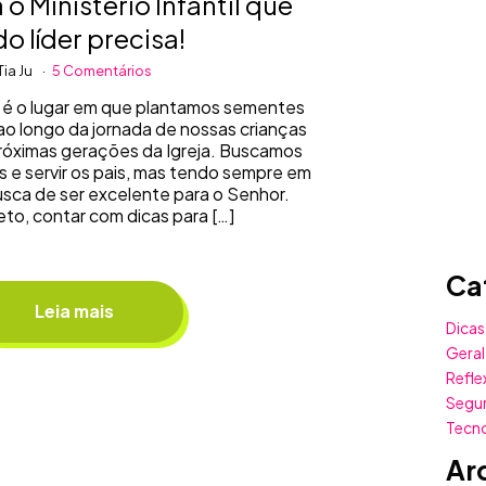
 o Ministério Infantil que
o líder precisa!
Tia Ju
5 Comentários
il é o lugar em que plantamos sementes
ao longo da jornada de nossas crianças
róximas gerações da Igreja. Buscamos
s e servir os pais, mas tendo sempre em
busca de ser excelente para o Senhor.
eto, contar com dicas para […]
Ca
Leia mais
Dicas
Geral
Refle
Segu
Tecn
Ar