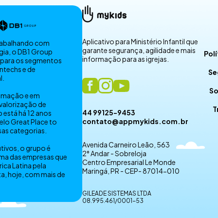
Aplicativo para Ministério Infantil que
trabalhando com
garante segurança, agilidade e mais
gia, o DB1 Group
Polí
informação para as igrejas.
 para os segmentos
ntechs e de
Se
l.
So
tomação e em
 valorização de
T
44 99125-9453
 está há 12 anos
contato@appmykids.com.br
lo Great Place to
sas categorias.
Avenida Carneiro Leão, 563
tivos, o grupo é
2° Andar - Sobreloja
ma das empresas que
Centro Empresarial Le Monde
ica Latina pela
Maringá, PR - CEP- 87014-010
ta, hoje, com mais de
GILEADE SISTEMAS LTDA
08.995.461/0001-53