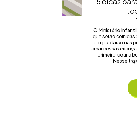
5 dicas para
tod
O Ministério Infant
que serão colhidas 
e impactarão nas p
amar nossas criança
primeiro lugar a 
Nesse traj