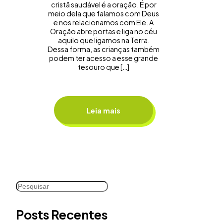
cristã saudável é a oração. É por
meio dela que falamos com Deus
e nos relacionamos com Ele. A
Oração abre portas e liga no céu
aquilo que ligamos na Terra.
Dessa forma, as crianças também
podem ter acesso a esse grande
tesouro que […]
Leia mais
Pesquisar
Posts Recentes