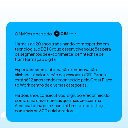
O MyKids é parte do
Há mais de 20 anos trabalhando com expertise em
tecnologia, o DB1 Group desenvolve soluções para
os segmentos de e-commerce, de fintechs e de
transformação digital.
Especialistas em automação e em inovação
alinhadas à valorização de pessoas, o DB1 Group
está há 12 anos sendo reconhecido pelo Great Place
to Work dentro de diversas categorias.
Há dois anos consecutivos, o grupo é reconhecido
como uma das empresas que mais crescem na
América Latina pela Financial Times e conta, hoje,
com mais de 800 colaboradores.