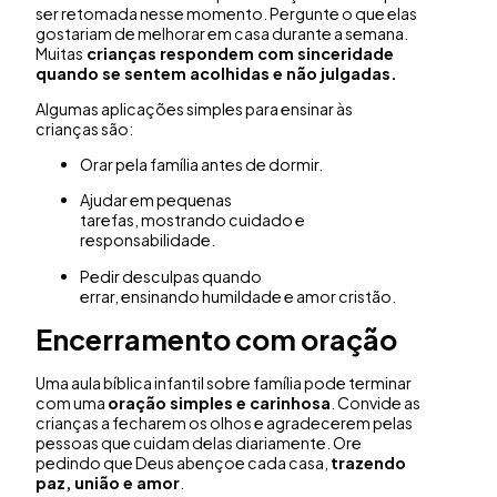
ser retomada nesse momento. Pergunte o que elas
gostariam de melhorar em casa durante a semana.
Muitas
crianças respondem com sinceridade
quando se sentem acolhidas e não julgadas.
Algumas aplicações simples para ensinar às
crianças são:
Orar pela família antes de dormir.
Ajudar em pequenas
tarefas, mostrando cuidado e
responsabilidade.
Pedir desculpas quando
errar, ensinando humildade e amor cristão.
Encerramento com oração
Uma aula bíblica infantil sobre família pode terminar
com uma
oração simples e carinhosa
. Convide as
crianças a fecharem os olhos e agradecerem pelas
pessoas que cuidam delas diariamente. Ore
pedindo que Deus abençoe cada casa,
trazendo
paz, união e amor
.