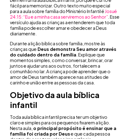
bem em uma aula bíblica infantil, porque é curto e
fácil para memorizar. Outro texto muito especial
para a aula sobre família do Ministério Infantil é
Josué
24:15: “Eu e a minha casa serviremos ao Senhor”
. Esse
versículo ajuda as crianças a entenderem que toda
família pode escolher amar e obedecer a Deus
diariamente.
Durante a lição bíblica sobre família, mostre às
crianças que
Deus demonstra Seu amor através
do cuidado dentro da família
. Explique que
momentos simples, como conversar, brincar, orar
juntos e ajudar uns aos outros, fortalecem a
comunhão no lar. A criança pode aprender que o
amor de Deus também aparece nas atitudes de
carinho e união entre as pessoas da casa.
Objetivo da
aula bíblica
infantil
Toda aula bíblica infantil precisa ter um objetivo
claro e simples para os pequenos fixarem a lição.
Nesta aula,
o principal propósito é ensinar que a
família foi criada por Deus
e que cada pessoa