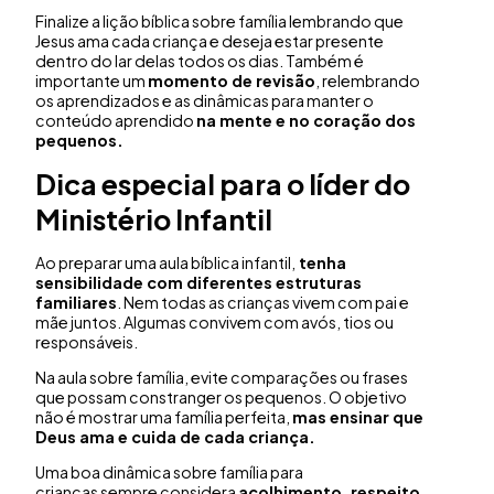
Finalize a lição bíblica sobre família lembrando que
Jesus ama cada criança e deseja estar presente
dentro do lar delas todos os dias. Também é
importante um
momento de revisão
, relembrando
os aprendizados e as dinâmicas para manter o
conteúdo aprendido
na mente e no coração dos
pequenos.
Dica especial para o líder do
Ministério Infantil
Ao preparar uma aula bíblica infantil,
tenha
sensibilidade com diferentes estruturas
familiares
. Nem todas as crianças vivem com pai e
mãe juntos. Algumas convivem com avós, tios ou
responsáveis.
Na aula sobre família, evite comparações ou frases
que possam constranger os pequenos. O objetivo
não é mostrar uma família perfeita,
mas ensinar que
Deus ama e cuida de cada criança.
Uma boa dinâmica sobre família para
crianças sempre considera
acolhimento, respeito