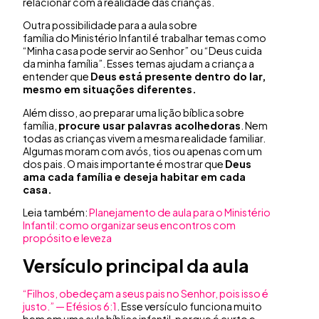
relacionar com a realidade das crianças.
Outra possibilidade para a aula sobre
família do Ministério Infantil é trabalhar temas como
“Minha casa pode servir ao Senhor” ou “Deus cuida
da minha família”. Esses temas ajudam a criança a
entender que
Deus está presente dentro do lar,
mesmo em situações diferentes.
Além disso, ao preparar uma lição bíblica sobre
família,
procure usar palavras acolhedoras
. Nem
todas as crianças vivem a mesma realidade familiar.
Algumas moram com avós, tios ou apenas com um
dos pais. O mais importante é mostrar que
Deus
ama cada família e deseja habitar em cada
casa.
Leia também:
Planejamento de aula para o Ministério
Infantil: como organizar seus encontros com
propósito e leveza
Versículo principal da aula
“Filhos, obedeçam a seus pais no Senhor, pois isso é
justo.” — Efésios 6:1
. Esse versículo funciona muito