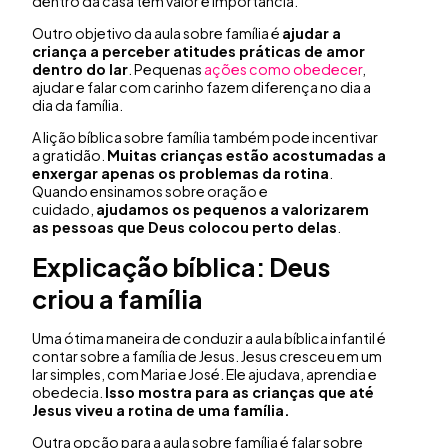
dentro da casa tem valor e importância.
Outro objetivo da aula sobre família é
ajudar a
criança a perceber atitudes práticas de amor
dentro do lar
. Pequenas
ações como obedecer
,
ajudar e falar com carinho fazem diferença no dia a
dia da família.
A lição bíblica sobre família também pode incentivar
a gratidão.
Muitas crianças estão acostumadas a
enxergar apenas os problemas da rotina
.
Quando ensinamos sobre oração e
cuidado,
ajudamos os pequenos a valorizarem
as pessoas que Deus colocou perto delas
.
Explicação bíblica: Deus
criou a família
Uma ótima maneira de conduzir a aula bíblica infantil é
contar sobre a família de Jesus. Jesus cresceu em um
lar simples, com Maria e José. Ele ajudava, aprendia e
obedecia.
Isso mostra para as crianças que até
Jesus viveu a rotina de uma família.
Outra opção para a aula sobre família é falar sobre