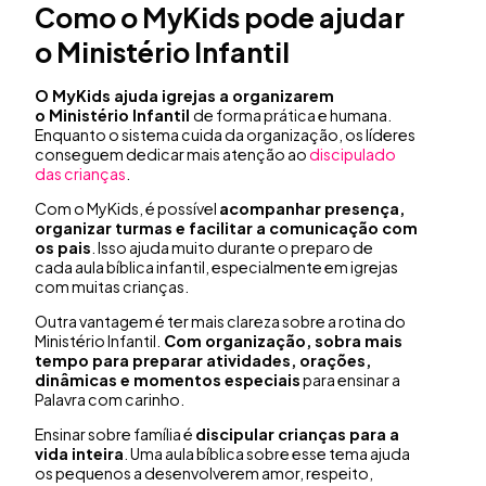
Como o MyKids pode ajudar
o Ministério Infantil
O MyKids ajuda igrejas a organizarem
o Ministério Infantil
de forma prática e humana.
Enquanto o sistema cuida da organização, os líderes
conseguem dedicar mais atenção ao
discipulado
das crianças
.
Com o MyKids, é possível
acompanhar presença,
organizar turmas e facilitar a comunicação com
os pais
. Isso ajuda muito durante o preparo de
cada aula bíblica infantil, especialmente em igrejas
com muitas crianças.
Outra vantagem é ter mais clareza sobre a rotina do
Ministério Infantil.
Com organização, sobra mais
tempo para preparar atividades, orações,
dinâmicas e momentos especiais
para ensinar a
Palavra com carinho.
Ensinar sobre família é
discipular crianças para a
vida inteira
. Uma aula bíblica sobre esse tema ajuda
os pequenos a desenvolverem amor, respeito,