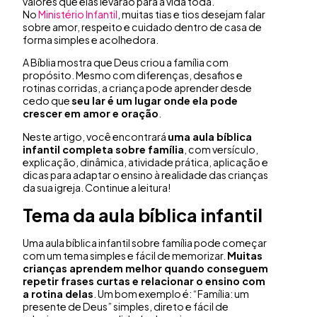
valores que elas levarão para a vida toda.
No
Ministério Infantil
, muitas tias e tios desejam falar
sobre amor, respeito e cuidado dentro de casa de
forma simples e acolhedora.
A Bíblia mostra que Deus criou a família com
propósito. Mesmo com diferenças, desafios e
rotinas corridas, a criança pode aprender desde
cedo que
seu lar é um lugar onde ela pode
crescer em amor e oração
.
Neste artigo, você encontrará
uma
aula bíblica
infantil
completa sobre família
, com versículo,
explicação, dinâmica, atividade prática, aplicação e
dicas para adaptar o ensino à realidade das crianças
da sua igreja. Continue a leitura!
Tema da
aula bíblica infantil
Uma aula bíblica infantil sobre família pode começar
com um tema simples e fácil de memorizar.
Muitas
crianças aprendem melhor quando conseguem
repetir frases curtas e relacionar o ensino com
a rotina delas
. Um bom exemplo é: “Família: um
presente de Deus” simples, direto e fácil de