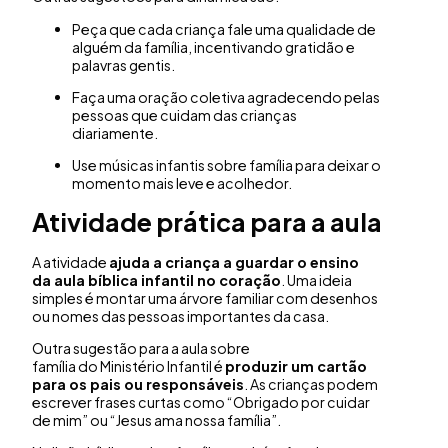
Peça que cada criança fale uma qualidade de
alguém da família, incentivando gratidão e
palavras gentis.
Faça uma oração coletiva agradecendo pelas
pessoas que cuidam das crianças
diariamente.
Use músicas infantis sobre família para deixar o
momento mais leve e acolhedor.
Atividade prática para a aula
A atividade
ajuda a criança a guardar o ensino
da
aula bíblica infantil
no coração
. Uma ideia
simples é montar uma árvore familiar com desenhos
ou nomes das pessoas importantes da casa.
Outra sugestão para a aula sobre
família do Ministério Infantil é
produzir um cartão
para os pais ou responsáveis
. As crianças podem
escrever frases curtas como “Obrigado por cuidar
de mim” ou “Jesus ama nossa família”.