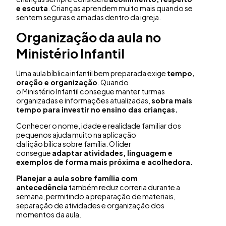
e escuta
. Crianças aprendem muito mais quando se
sentem seguras e amadas dentro da igreja.
Organização da aula no
Ministério Infantil
Uma aula bíblica infantil bem preparada exige
tempo,
oração e organização
. Quando
o Ministério Infantil consegue manter turmas
organizadas e informações atualizadas,
sobra mais
tempo para investir no ensino das crianças.
Conhecer o nome, idade e realidade familiar dos
pequenos ajuda muito na aplicação
da lição bílica sobre família. O líder
consegue
adaptar atividades, linguagem e
exemplos de forma mais próxima e acolhedora.
Planejar a aula sobre família com
antecedência
também reduz correria durante a
semana, permitindo a preparação de materiais,
separação de atividades e organização dos
momentos da aula.