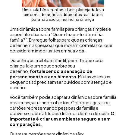
Uma aula bíblica infantil bem planejada leva
em consideração as diferentes realidades
para não excluir nenhuma criança
Uma dinâmica sobre família para crianças simples e
especial é chamada “Quem faz parte da minha
família?”. Entregue folhas para que as crianças
desenhem as pessoas que moram com elas ou que
consideram importantes em sua vida.
Durante a aula bíblica infantil, permita que cada
criança fale um pouco sobre seu
desenho,
fortalecendo a sensação de
pertencimento e acolhimento
. Muitas vezes, os
pequenos só precisam ser ouvidos com atenção e
carinho.
Você também pode adaptar a dinâmica sobre família
para crianças usando objetos. Coloque figuras ou
cartões representando pessoas da família e
converse sobre atitudes de amor dentro de casa.
O
importante é criar um ambiente seguro e sem
comparações
.
Outras sugestões para dinâmica são: