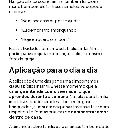
Na lição bíblica sobre família, também funciona
muito bem completar frases simples. Você pode
escrever:
“Na minha casa eu posso ajudar…”
“Eu demonstro amor quando…”
“Hoje eu quero orar por…”
Essas atividades tornam a aula bíblica infantil mais
participativa e ajudam a criança a aplicar o ensino
fora da igreja.
Aplicação para o dia a dia
A aplicação é uma das partes mais importantes
da aula bíblica infantil. É nesse momento que
a
criança entende como viver aquilo que
aprendeu durante a semana
. Na aula sobre família,
incentive atitudes simples: obedecer, guardar
brinquedos, ajudar em pequenas tarefas e falar com
respeito são formas práticas de
demonstrar amor
dentro de casa.
A dinâmica sobre família para crianças também pode