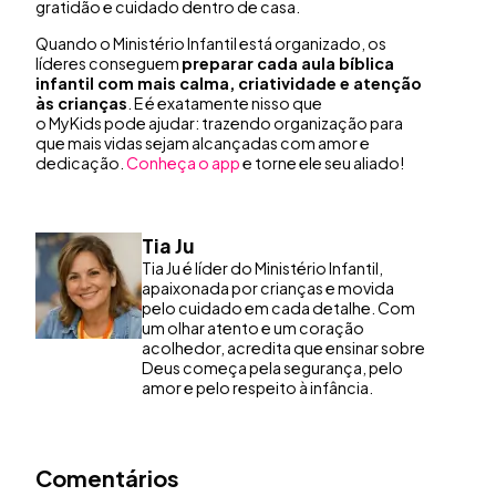
gratidão e cuidado dentro de casa.
Quando o Ministério Infantil está organizado, os
líderes conseguem
preparar cada
aula bíblica
infantil
com mais calma, criatividade e atenção
às crianças
. E é exatamente nisso que
o MyKids pode ajudar: trazendo organização para
que mais vidas sejam alcançadas com amor e
dedicação.
Conheça o app
e torne ele seu aliado!
Tia Ju
Tia Ju é líder do Ministério Infantil,
apaixonada por crianças e movida
pelo cuidado em cada detalhe. Com
um olhar atento e um coração
acolhedor, acredita que ensinar sobre
Deus começa pela segurança, pelo
amor e pelo respeito à infância.
Comentários