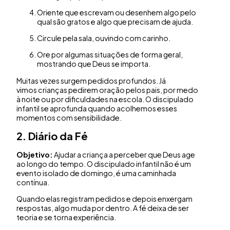
Oriente que escrevam ou desenhem algo pelo
qual são gratos e algo que precisam de ajuda.
Circule pela sala, ouvindo com carinho.
Ore por algumas situações de forma geral,
mostrando que Deus se importa.
Muitas vezes surgem pedidos profundos. Já
vimos crianças pedirem oração pelos pais, por medo
à noite ou por dificuldades na escola. O discipulado
infantil se aprofunda quando acolhemos esses
momentos com sensibilidade.
2. Diário da Fé
Objetivo:
Ajudar a criança a perceber que Deus age
ao longo do tempo. O discipulado infantil não é um
evento isolado de domingo, é uma caminhada
contínua.
Quando elas registram pedidos e depois enxergam
respostas, algo muda por dentro. A fé deixa de ser
teoria e se torna experiência.