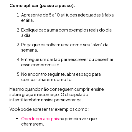
Como aplicar (passo a passo):
Apresente de 5 a 10 atitudes adequadas à faixa
etária.
Explique cada uma com exemplos reais do dia
a dia.
Peça que escolham uma como seu “alvo” da
semana.
Entregue um cartão para escrever ou desenhar
esse compromisso.
No encontro seguinte, abra espaço para
compartilharem como foi.
Mesmo quando não conseguem cumprir, ensine
sobre graça e recomeço. O discipulado
infantil também ensina perseverança.
Você pode apresentar exemplos como:
Obedecer aos pais
na primeira vez que
chamarem.