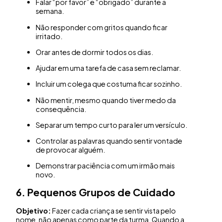
Falar “por favor” e “obrigado” durante a
semana.
Não responder com gritos quando ficar
irritado.
Orar antes de dormir todos os dias.
Ajudar em uma tarefa de casa sem reclamar.
Incluir um colega que costuma ficar sozinho.
Não mentir, mesmo quando tiver medo da
consequência.
Separar um tempo curto para ler um versículo.
Controlar as palavras quando sentir vontade
de provocar alguém.
Demonstrar paciência com um irmão mais
novo.
6. Pequenos Grupos de Cuidado
Objetivo:
Fazer cada criança se sentir vista pelo
nome, não apenas como parte da turma. Quando a