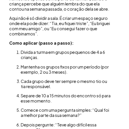
criança percebe que alguém lembra do que ela
contou na semana passada, o coração dela se abre.
Aqui não é só dividir a sala. É criar um espaço seguro
onde ela pode dizer: “Tia, eu fiquei triste”, “Eu briguei
com meu amigo”, ou “Eu consegui fazer o que
combinamos”.
Como aplicar (passo a passo):
Divida a turma em grupos pequenos de 4 a 6
crianças.
Mantenha os grupos fixos por um período (por
exemplo, 2 ou 3 meses).
Cada grupo deve ter sempre o mesmo tio ou
tia responsável.
Separe de 10 a 15 minutos do encontro só para
esse momento.
Comece com uma pergunta simples: “Qual foi
a melhor parte da sua semana?”
Depois pergunte: “Teve algo difícil essa