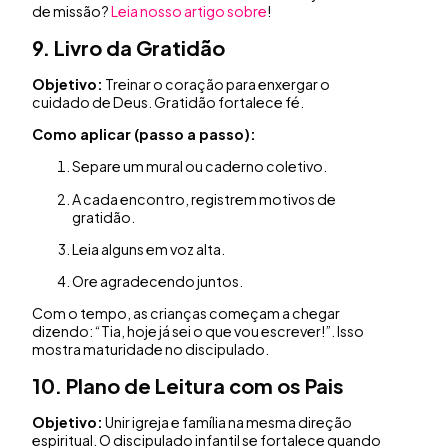
de missão?
Leia nosso artigo sobre
!
9. Livro da Gratidão
Objetivo:
Treinar o coração para enxergar o
cuidado de Deus. Gratidão fortalece fé.
Como aplicar (passo a passo):
Separe um mural ou caderno coletivo.
A cada encontro, registrem motivos de
gratidão.
Leia alguns em voz alta.
Ore agradecendo juntos.
Com o tempo, as crianças começam a chegar
dizendo: “Tia, hoje já sei o que vou escrever!”. Isso
mostra maturidade no discipulado.
10. Plano de Leitura com os Pais
Objetivo:
Unir igreja e família na mesma direção
espiritual. O discipulado infantil se fortalece quando