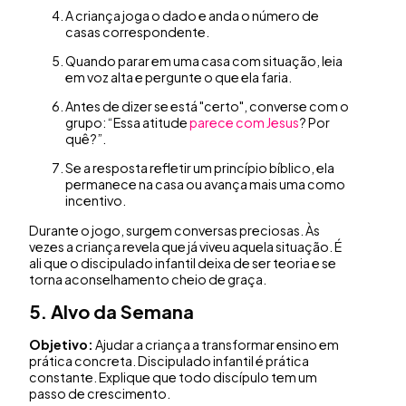
A criança joga o dado e anda o número de
casas correspondente.
Quando parar em uma casa com situação, leia
em voz alta e pergunte o que ela faria.
Antes de dizer se está "certo", converse com o
grupo: “Essa atitude
parece com Jesus
? Por
quê?”.
Se a resposta refletir um princípio bíblico, ela
permanece na casa ou avança mais uma como
incentivo.
Durante o jogo, surgem conversas preciosas. Às
vezes a criança revela que já viveu aquela situação. É
ali que o discipulado infantil deixa de ser teoria e se
torna aconselhamento cheio de graça.
5. Alvo da Semana
Objetivo:
Ajudar a criança a transformar ensino em
prática concreta. Discipulado infantil é prática
constante. Explique que todo discípulo tem um
passo de crescimento.