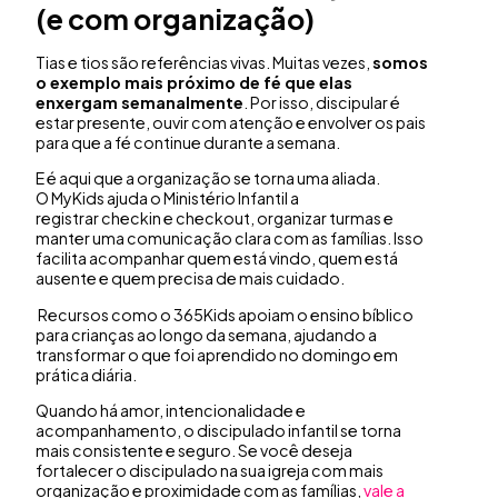
(e com organização)
Tias e tios são referências vivas. Muitas vezes,
somos
o exemplo mais próximo de fé que elas
enxergam semanalmente
. Por isso, discipular é
estar presente, ouvir com atenção e envolver os pais
para que a fé continue durante a semana.
E é aqui que a organização se torna uma aliada.
O MyKids ajuda o Ministério Infantil a
registrar checkin e checkout, organizar turmas e
manter uma comunicação clara com as famílias. Isso
facilita acompanhar quem está vindo, quem está
ausente e quem precisa de mais cuidado.
Recursos como o 365Kids apoiam o ensino bíblico
para crianças ao longo da semana, ajudando a
transformar o que foi aprendido no domingo em
prática diária.
Quando há amor, intencionalidade e
acompanhamento, o discipulado infantil se torna
mais consistente e seguro. Se você deseja
fortalecer o discipulado na sua igreja com mais
organização e proximidade com as famílias,
vale a