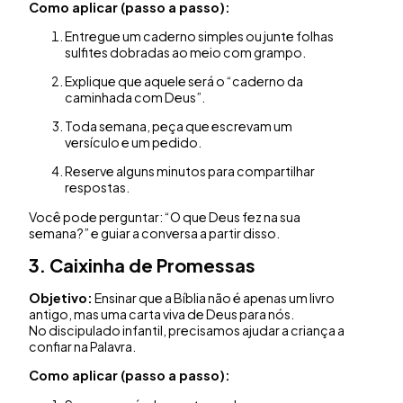
Como aplicar (passo a passo):
Entregue um caderno simples ou junte folhas
sulfites dobradas ao meio com grampo.
Explique que aquele será o “caderno da
caminhada com Deus”.
Toda semana, peça que escrevam um
versículo e um pedido.
Reserve alguns minutos para compartilhar
respostas.
Você pode perguntar: “O que Deus fez na sua
semana?” e guiar a conversa a partir disso.
3. Caixinha de Promessas
Objetivo:
Ensinar que a Bíblia não é apenas um livro
antigo, mas uma carta viva de Deus para nós.
No discipulado infantil, precisamos ajudar a criança a
confiar na Palavra.
Como aplicar (passo a passo):