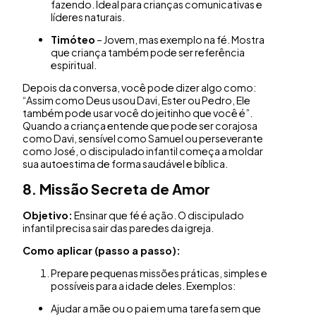
fazendo. Ideal para crianças comunicativas e
líderes naturais.
Timóteo
– Jovem, mas exemplo na fé. Mostra
que criança também pode ser referência
espiritual.
Depois da conversa, você pode dizer algo como:
“Assim como Deus usou Davi, Ester ou Pedro, Ele
também pode usar você do jeitinho que você é”.
Quando a criança entende que pode ser corajosa
como Davi, sensível como Samuel ou perseverante
como José, o discipulado infantil começa a moldar
sua autoestima de forma saudável e bíblica.
8. Missão Secreta de Amor
Objetivo:
Ensinar que fé é ação. O discipulado
infantil precisa sair das paredes da igreja.
Como aplicar (passo a passo):
Prepare pequenas missões práticas, simples e
possíveis para a idade deles. Exemplos:
Ajudar a mãe ou o pai em uma tarefa sem que