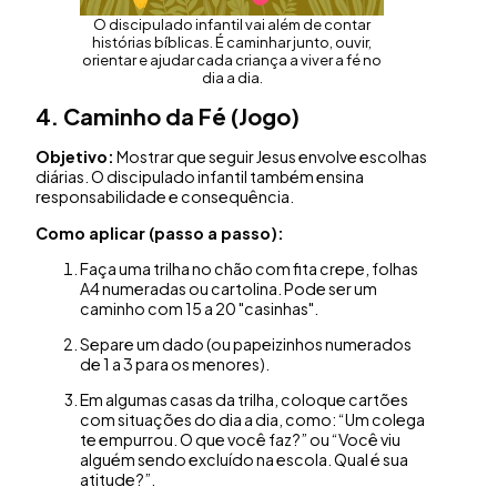
O discipulado infantil vai além de contar
histórias bíblicas. É caminhar junto, ouvir,
orientar e ajudar cada criança a viver a fé no
dia a dia.
4. Caminho da Fé (Jogo)
Objetivo:
Mostrar que seguir Jesus envolve escolhas
diárias. O discipulado infantil também ensina
responsabilidade e consequência.
Como aplicar (passo a passo):
Faça uma trilha no chão com fita crepe, folhas
A4 numeradas ou cartolina. Pode ser um
caminho com 15 a 20 "casinhas".
Separe um dado (ou papeizinhos numerados
de 1 a 3 para os menores).
Em algumas casas da trilha, coloque cartões
com situações do dia a dia, como: “Um colega
te empurrou. O que você faz?” ou “Você viu
alguém sendo excluído na escola. Qual é sua
atitude?”.