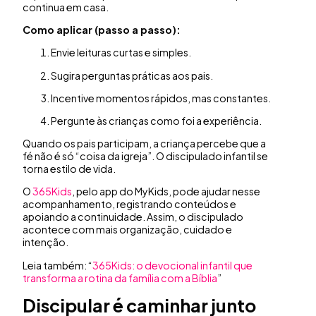
continua em casa.
Como aplicar (passo a passo):
Envie leituras curtas e simples.
Sugira perguntas práticas aos pais.
Incentive momentos rápidos, mas constantes.
Pergunte às crianças como foi a experiência.
Quando os pais participam, a criança percebe que a
fé não é só “coisa da igreja”. O discipulado infantil se
torna estilo de vida.
O
365Kids
, pelo app do MyKids, pode ajudar nesse
acompanhamento, registrando conteúdos e
apoiando a continuidade. Assim, o discipulado
acontece com mais organização, cuidado e
intenção.
Leia também: “
365Kids: o devocional infantil que
transforma a rotina da família com a Bíblia
”
Discipular é caminhar junto