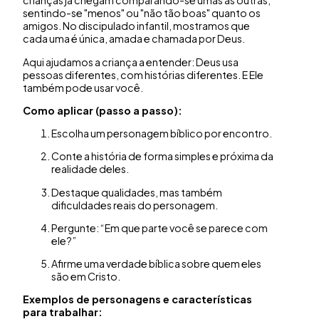
crianças já chegam comparando-se umas às outras,
sentindo-se "menos" ou "não tão boas" quanto os
amigos. No discipulado infantil, mostramos que
cada uma é única, amada e chamada por Deus.
Aqui ajudamos a criança a entender: Deus usa
pessoas diferentes, com histórias diferentes. E Ele
também pode usar você.
Como aplicar (passo a passo):
Escolha um personagem bíblico por encontro.
Conte a história de forma simples e próxima da
realidade deles.
Destaque qualidades, mas também
dificuldades reais do personagem.
Pergunte: “Em que parte você se parece com
ele?”
Afirme uma verdade bíblica sobre quem eles
são em Cristo.
Exemplos de personagens e características
para trabalhar: