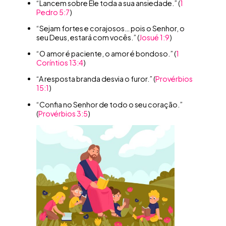
“Lancem sobre Ele toda a sua ansiedade.” (
1
Pedro 5:7
)
“Sejam fortes e corajosos… pois o Senhor, o
seu Deus, estará com vocês.” (
Josué 1:9
)
“O amor é paciente, o amor é bondoso.” (
1
Coríntios 13:4
)
“A resposta branda desvia o furor.” (
Provérbios
15:1
)
“Confia no Senhor de todo o seu coração.”
(
Provérbios 3:5
)