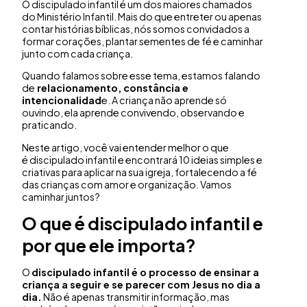
O discipulado infantil é um dos maiores chamados
do Ministério Infantil. Mais do que entreter ou apenas
contar histórias bíblicas, nós somos convidados a
formar corações, plantar sementes de fé e caminhar
junto com cada criança.
Quando falamos sobre esse tema, estamos falando
de
relacionamento, constância e
intencionalidad
e. A criança não aprende só
ouvindo, ela aprende convivendo, observando e
praticando.
Neste artigo, você vai entender melhor o que
é discipulado infantil e encontrará 10 ideias simples e
criativas para aplicar na sua igreja, fortalecendo a fé
das crianças com amor e organização. Vamos
caminhar juntos?
O que é
discipulado infantil
e
por que ele importa?
O
d
iscipulado infantil
é o processo de ensinar a
criança a seguir e se parecer com Jesus no dia a
dia.
Não é apenas transmitir informação, mas