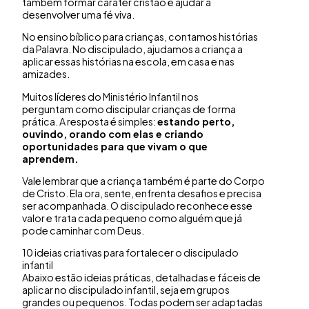
também formar caráter cristão e ajudar a
desenvolver uma fé viva.
No ensino bíblico para crianças, contamos histórias
da Palavra. No discipulado, ajudamos a criança a
aplicar essas histórias na escola, em casa e nas
amizades.
Muitos líderes do Ministério Infantil nos
perguntam como discipular crianças de forma
prática. A resposta é simples:
estando perto,
ouvindo, orando com elas e criando
oportunidades para que vivam o que
aprendem.
Vale lembrar que a criança também é parte do Corpo
de Cristo. Ela ora, sente, enfrenta desafios e precisa
ser acompanhada. O discipulado reconhece esse
valor e trata cada pequeno como alguém que já
pode caminhar com Deus.
10 ideias criativas para fortalecer o discipulado
infantil
Abaixo estão ideias práticas, detalhadas e fáceis de
aplicar no discipulado infantil, seja em grupos
grandes ou pequenos. Todas podem ser adaptadas