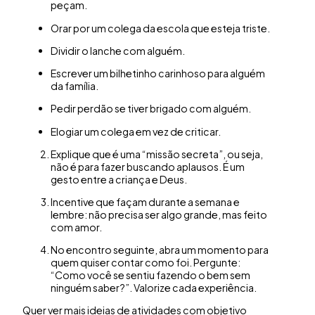
peçam.
Orar por um colega da escola que esteja triste.
Dividir o lanche com alguém.
Escrever um bilhetinho carinhoso para alguém
da família.
Pedir perdão se tiver brigado com alguém.
Elogiar um colega em vez de criticar.
Explique que é uma “missão secreta”, ou seja,
não é para fazer buscando aplausos. É um
gesto entre a criança e Deus.
Incentive que façam durante a semana e
lembre: não precisa ser algo grande, mas feito
com amor.
No encontro seguinte, abra um momento para
quem quiser contar como foi. Pergunte:
“Como você se sentiu fazendo o bem sem
ninguém saber?”. Valorize cada experiência.
Quer ver mais ideias de atividades com objetivo