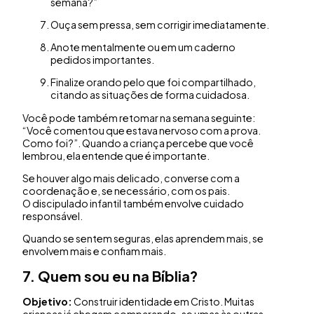
semana?”
Ouça sem pressa, sem corrigir imediatamente.
Anote mentalmente ou em um caderno
pedidos importantes.
Finalize orando pelo que foi compartilhado,
citando as situações de forma cuidadosa.
Você pode também retomar na semana seguinte:
“Você comentou que estava nervoso com a prova.
Como foi?”. Quando a criança percebe que você
lembrou, ela entende que é importante.
Se houver algo mais delicado, converse com a
coordenação e, se necessário, com os pais.
O discipulado infantil também envolve cuidado
responsável.
Quando se sentem seguras, elas aprendem mais, se
envolvem mais e confiam mais.
7. Quem sou eu na Bíblia?
Objetivo:
Construir identidade em Cristo. Muitas