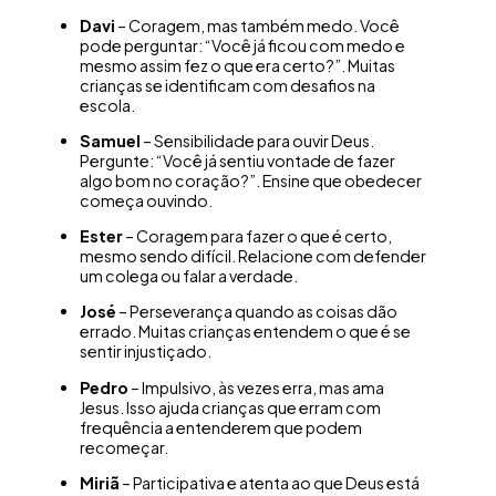
Davi
– Coragem, mas também medo. Você
pode perguntar: “Você já ficou com medo e
mesmo assim fez o que era certo?”. Muitas
crianças se identificam com desafios na
escola.
Samuel
– Sensibilidade para ouvir Deus.
Pergunte: “Você já sentiu vontade de fazer
algo bom no coração?”. Ensine que obedecer
começa ouvindo.
Ester
– Coragem para fazer o que é certo,
mesmo sendo difícil. Relacione com defender
um colega ou falar a verdade.
José
– Perseverança quando as coisas dão
errado. Muitas crianças entendem o que é se
sentir injustiçado.
Pedro
– Impulsivo, às vezes erra, mas ama
Jesus. Isso ajuda crianças que erram com
frequência a entenderem que podem
recomeçar.
Miriã
– Participativa e atenta ao que Deus está