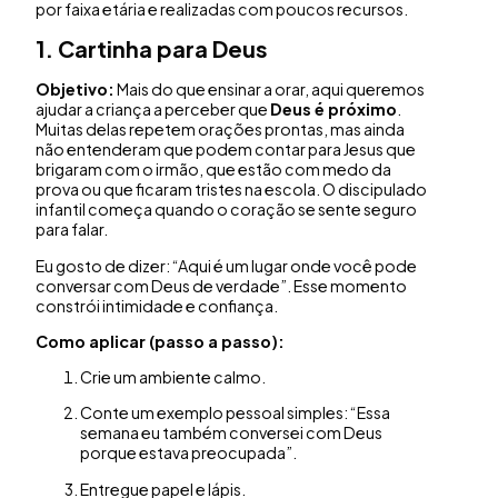
por faixa etária e realizadas com poucos recursos.
1. Cartinha para Deus
Objetivo:
Mais do que ensinar a orar, aqui queremos
ajudar a criança a perceber que
Deus é próximo
.
Muitas delas repetem orações prontas, mas ainda
não entenderam que podem contar para Jesus que
brigaram com o irmão, que estão com medo da
prova ou que ficaram tristes na escola. O discipulado
infantil começa quando o coração se sente seguro
para falar.
Eu gosto de dizer: “Aqui é um lugar onde você pode
conversar com Deus de verdade”. Esse momento
constrói intimidade e confiança.
Como aplicar (passo a passo):
Crie um ambiente calmo.
Conte um exemplo pessoal simples: “Essa
semana eu também conversei com Deus
porque estava preocupada”.
Entregue papel e lápis.