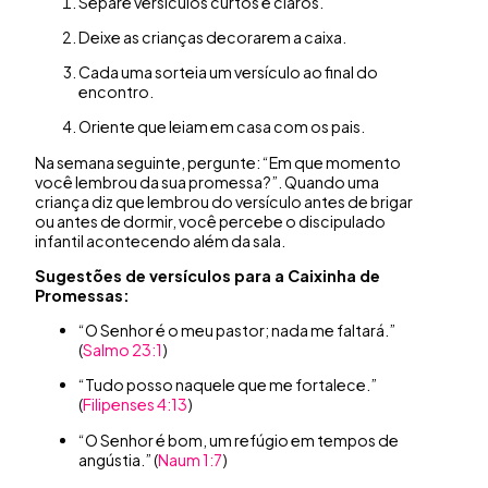
Separe versículos curtos e claros.
Deixe as crianças decorarem a caixa.
Cada uma sorteia um versículo ao final do
encontro.
Oriente que leiam em casa com os pais.
Na semana seguinte, pergunte: “Em que momento
você lembrou da sua promessa?”. Quando uma
criança diz que lembrou do versículo antes de brigar
ou antes de dormir, você percebe o discipulado
infantil acontecendo além da sala.
Sugestões de versículos para a Caixinha de
Promessas:
“O Senhor é o meu pastor; nada me faltará.”
(
Salmo 23:1
)
“Tudo posso naquele que me fortalece.”
(
Filipenses 4:13
)
“O Senhor é bom, um refúgio em tempos de
angústia.” (
Naum 1:7
)