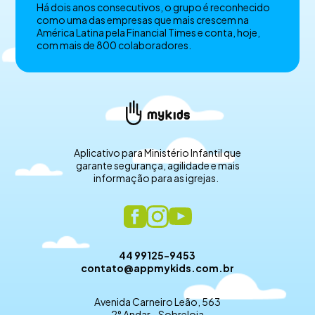
Há dois anos consecutivos, o grupo é reconhecido
como uma das empresas que mais crescem na
América Latina pela Financial Times e conta, hoje,
com mais de 800 colaboradores.
Aplicativo para Ministério Infantil que
garante segurança, agilidade e mais
informação para as igrejas.
44 99125-9453
contato@appmykids.com.br
Avenida Carneiro Leão, 563
2° Andar - Sobreloja