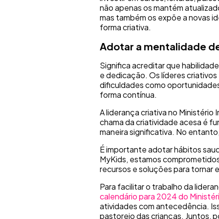
não apenas os mantém atualizados
mas também os expõe a novas id
forma criativa.
Adotar a mentalidade d
Significa acreditar que habilida
e dedicação. Os líderes criativos
dificuldades como oportunidades 
forma contínua.
A liderança criativa no Ministério
chama da criatividade acesa é fu
maneira significativa. No entan
É importante adotar hábitos sau
MyKids, estamos comprometidos em
recursos e soluções para tornar 
Para facilitar o trabalho da lidera
calendário para 2024 do Ministéri
atividades com antecedência. Is
pastoreio das crianças. Juntos, p