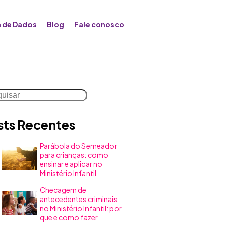
 de Dados
Blog
Fale conosco
uisar
sts Recentes
Parábola do Semeador
para crianças: como
ensinar e aplicar no
Ministério Infantil
Checagem de
antecedentes criminais
no Ministério Infantil: por
que e como fazer