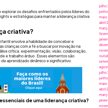
julho
 explorar os desafios enfrentados pelos líderes do
junh
sights e estratégias para manter a liderança criativa
maio
abril
març
ça criativa?
fever
janei
 Infantil envolve a habilidade de conceber e
deze
 as crianças com a fé e buscar por inovação na
nove
lise crítica, experimentação, visão, colaboração,
dade e trabalho árduo. Esses elementos são
outu
 de aprendizado dinâmico e significativo.
sete
agos
julho
junh
maio
abril
març
essenciais de uma liderança criativa?
janei
nove