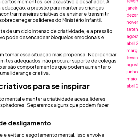
fever
em certos momentos, ser exaustivo e desafiador. A
 educação, a pressão para manter as crianças
janei
ontrar maneiras criativas de ensinar e transmitir
deze
brecarregar os líderes do Ministério Infantil.
nove
sete
a de um ciclo intenso de criatividade, e a pressão
agos
ivo pode desencadear bloqueios emocionais e
abril
març
m tornar essa situação mais propensa. Negligenciar
fever
limites adequados, não procurar suporte de colegas
agos
elaxar são comportamentos que podem aumentar o
junho
uma liderança criativa.
maio
criativos para se inspirar
abril
o mental e manter a criatividade acesa, líderes
inspiradores. Separamos alguns que podem fazer
de desligamento
ade e evitar o esgotamento mental. Isso envolve