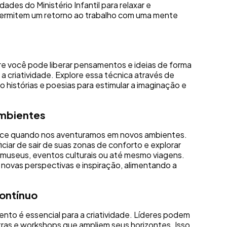
des do Ministério Infantil para relaxar e
s permitem um retorno ao trabalho com uma mente
vre você pode liberar pensamentos e ideias de forma
 criatividade. Explore essa técnica através de
do histórias e poesias para estimular a imaginação e
ambientes
resce quando nos aventuramos em novos ambientes.
ciar de sair de suas zonas de conforto e explorar
 museus, eventos culturais ou até mesmo viagens.
novas perspectivas e inspiração, alimentando a
contínuo
nto é essencial para a criatividade. Líderes podem
estras e workshops que ampliem seus horizontes. Isso