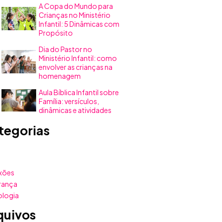
A Copa do Mundo para
Crianças no Ministério
Infantil: 5 Dinâmicas com
Propósito
Dia do Pastor no
Ministério Infantil: como
envolver as crianças na
homenagem
Aula Bíblica Infantil sobre
Família: versículos,
dinâmicas e atividades
tegorias
xões
rança
ologia
quivos