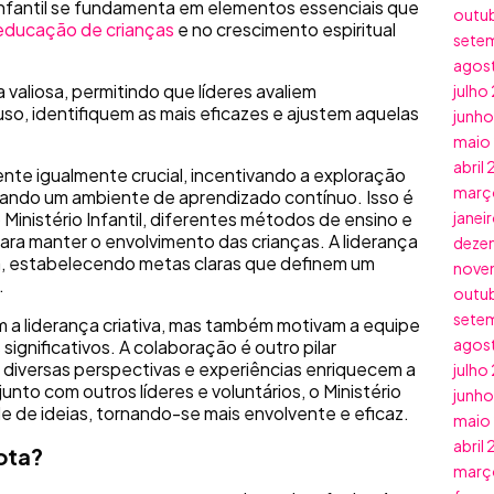
o Infantil se fundamenta em elementos essenciais que
outu
educação de crianças
e no crescimento espiritual
sete
agos
 valiosa, permitindo que líderes avaliem
julho
o, identifiquem as mais eficazes e ajustem aquelas
junh
maio
abril
e igualmente crucial, incentivando a exploração
març
riando um ambiente de aprendizado contínuo. Isso é
Ministério Infantil, diferentes métodos de ensino e
janei
ra manter o envolvimento das crianças. A liderança
deze
ora, estabelecendo metas claras que definem um
nove
.
outu
sete
 a liderança criativa, mas também motivam a equipe
agos
 significativos. A colaboração é outro pilar
iversas perspectivas e experiências enriquecem a
julho
unto com outros líderes e voluntários, o Ministério
junh
ade de ideias, tornando-se mais envolvente e eficaz.
maio
abril
ota?
març