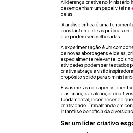
A liderança criativa no Ministéri
desempenham um papel vital na
delas.
A análise crítica é uma ferramenta
constantemente as práticas em us
que podem ser melhoradas.
A experimentação é um component
de novas abordagens e ideias, c
especialmente relevante, pois no 
atividades podem ser testados pa
criativa abraça a visão inspirad
propósito sólido para o ministério
Essas metas não apenas orientam
e as crianças a alcançar objetivos
fundamental, reconhecendo que d
criatividade. Trabalhando em conj
Infantil se beneficia da diversid
Ser um líder criativo esg