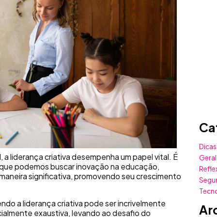
Ca
Dicas
l, a liderança criativa desempenha um papel vital. É
Geral
va que podemos buscar inovação na educação,
Refle
e maneira significativa, promovendo seu crescimento
Segu
Tecn
ndo a liderança criativa pode ser incrivelmente
Ar
ialmente exaustiva, levando ao desafio do