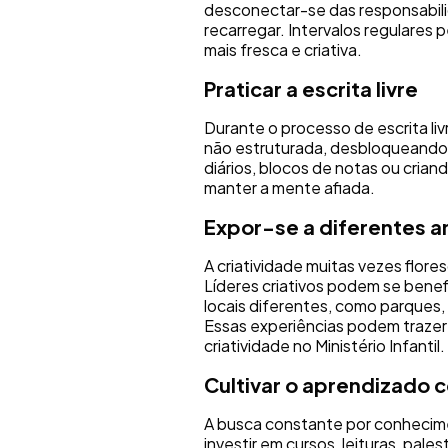
desconectar-se das responsabilida
recarregar. Intervalos regulare
mais fresca e criativa.
Praticar a escrita livre
Durante o processo de escrita li
não estruturada, desbloqueando a
diários, blocos de notas ou crian
manter a mente afiada.
Expor-se a diferentes 
A criatividade muitas vezes flo
Líderes criativos podem se benefi
locais diferentes, como parques,
Essas experiências podem trazer 
criatividade no Ministério Infantil.
Cultivar o aprendizado 
A busca constante por conhecime
investir em cursos, leituras, pal