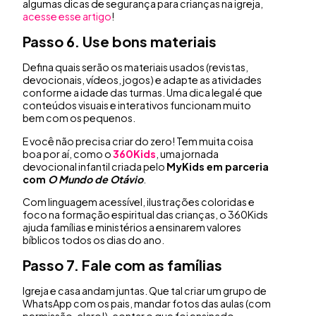
algumas dicas de segurança para crianças na igreja,
acesse esse artigo
!
Passo 6. Use bons materiais
Defina quais serão os materiais usados (revistas,
devocionais, vídeos, jogos) e adapte as atividades
conforme a idade das turmas. Uma dica legal é que
conteúdos visuais e interativos funcionam muito
bem com os pequenos.
E você não precisa criar do zero! Tem muita coisa
boa por aí, como o
360Kids
, uma jornada
devocional infantil criada pelo
MyKids em parceria
com
O Mundo de Otávio
.
Com linguagem acessível, ilustrações coloridas e
foco na formação espiritual das crianças, o 360Kids
ajuda famílias e ministérios a ensinarem valores
bíblicos todos os dias do ano.
Passo 7. Fale com as famílias
Igreja e casa andam juntas. Que tal criar um grupo de
WhatsApp com os pais, mandar fotos das aulas (com