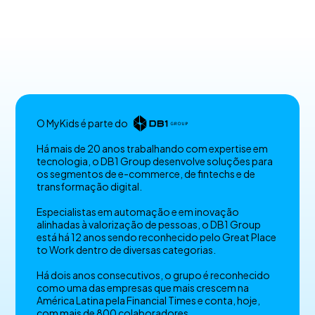
O MyKids é parte do
Há mais de 20 anos trabalhando com expertise em
tecnologia, o DB1 Group desenvolve soluções para
os segmentos de e-commerce, de fintechs e de
transformação digital.
Especialistas em automação e em inovação
alinhadas à valorização de pessoas, o DB1 Group
está há 12 anos sendo reconhecido pelo Great Place
to Work dentro de diversas categorias.
Há dois anos consecutivos, o grupo é reconhecido
como uma das empresas que mais crescem na
América Latina pela Financial Times e conta, hoje,
com mais de 800 colaboradores.