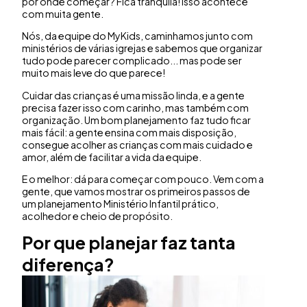
por onde começar? Fica tranquila! Isso acontece
com muita gente.
Nós, da equipe do MyKids, caminhamos junto com
ministérios de várias igrejas e sabemos que organizar
tudo pode parecer complicado... mas pode ser
muito mais leve do que parece!
Cuidar das crianças é uma missão linda, e a gente
precisa fazer isso com carinho, mas também com
organização. Um bom planejamento faz tudo ficar
mais fácil: a gente ensina com mais disposição,
consegue acolher as crianças com mais cuidado e
amor, além de facilitar a vida da equipe.
E o melhor: dá para começar com pouco. Vem com a
gente, que vamos mostrar os primeiros passos de
um planejamento Ministério Infantil prático,
acolhedor e cheio de propósito.
Por que planejar faz tanta
diferença?