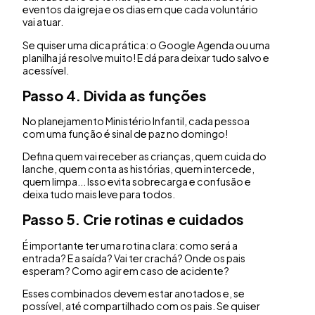
eventos da igreja e os dias em que cada voluntário
vai atuar.
Se quiser uma dica prática: o Google Agenda ou uma
planilha já resolve muito! E dá para deixar tudo salvo e
acessível.
Passo 4. Divida as funções
No planejamento Ministério Infantil, cada pessoa
com uma função é sinal de paz no domingo!
Defina quem vai receber as crianças, quem cuida do
lanche, quem conta as histórias, quem intercede,
quem limpa... Isso evita sobrecarga e confusão e
deixa tudo mais leve para todos.
Passo 5. Crie rotinas e cuidados
É importante ter uma rotina clara: como será a
entrada? E a saída? Vai ter crachá? Onde os pais
esperam? Como agir em caso de acidente?
Esses combinados devem estar anotados e, se
possível, até compartilhado com os pais. Se quiser