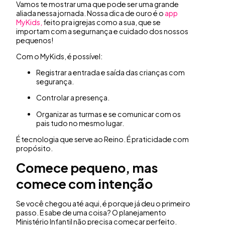
Vamos te mostrar uma que pode ser uma grande
aliada nessa jornada. Nossa dica de ouro é o
app
MyKids,
feito pra igrejas como a sua, que se
importam com a segurnança e cuidado dos nossos
pequenos!
Com o MyKids, é possível:
Registrar a entrada e saída das crianças com
segurança.
Controlar a presença.
Organizar as turmas e se comunicar com os
pais tudo no mesmo lugar.
É tecnologia que serve ao Reino. É praticidade com
propósito.
Comece pequeno, mas
comece com intenção
Se você chegou até aqui, é porque já deu o primeiro
passo. E sabe de uma coisa? O planejamento
Ministério Infantil não precisa começar perfeito.