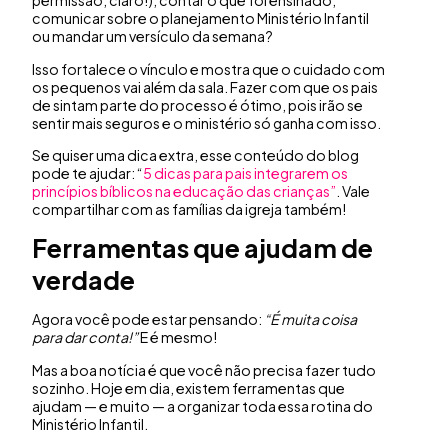
permissão, claro!), contar o que foi ensinado,
comunicar sobre o planejamento Ministério Infantil
ou mandar um versículo da semana?
Isso fortalece o vínculo e mostra que o cuidado com
os pequenos vai além da sala. Fazer com que os pais
de sintam parte do processo é ótimo, pois irão se
sentir mais seguros e o ministério só ganha com isso.
Se quiser uma dica extra, esse conteúdo do blog
pode te ajudar: “
5 dicas para pais integrarem os
princípios bíblicos na educação das crianças”
. Vale
compartilhar com as famílias da igreja também!
Ferramentas que ajudam de
verdade
Agora você pode estar pensando:
“É muita coisa
para dar conta!”
E é mesmo!
Mas a boa notícia é que você não precisa fazer tudo
sozinho. Hoje em dia, existem ferramentas que
ajudam — e muito — a organizar toda essa rotina do
Ministério Infantil.