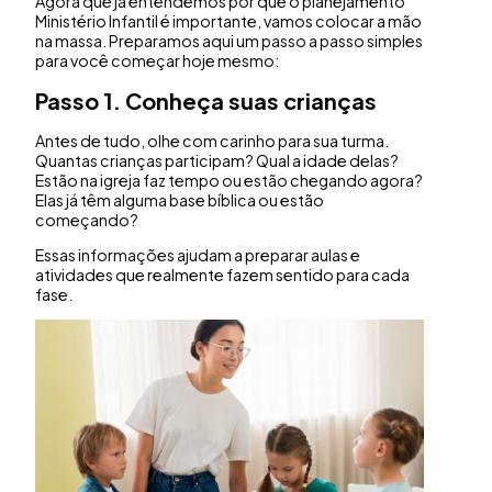
Agora que já entendemos por que o planejamento
Ministério Infantil é importante, vamos colocar a mão
na massa. Preparamos aqui um passo a passo simples
para você começar hoje mesmo:
Passo 1. Conheça suas crianças
Antes de tudo, olhe com carinho para sua turma.
Quantas crianças participam? Qual a idade delas?
Estão na igreja faz tempo ou estão chegando agora?
Elas já têm alguma base bíblica ou estão
começando?
Essas informações ajudam a preparar aulas e
atividades que realmente fazem sentido para cada
fase.