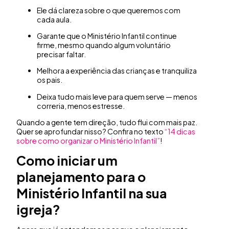
Ele dá clareza sobre o que queremos com
cada aula.
Garante que o Ministério Infantil continue
firme, mesmo quando algum voluntário
precisar faltar.
Melhora a experiência das crianças e tranquiliza
os pais.
Deixa tudo mais leve para quem serve — menos
correria, menos estresse.
Quando a gente tem direção, tudo flui com mais paz.
Quer se aprofundar nisso? Confira no texto
“14 dicas
sobre como organizar o Ministério Infantil”
!
Como iniciar um
planejamento para o
Ministério Infantil na sua
igreja?