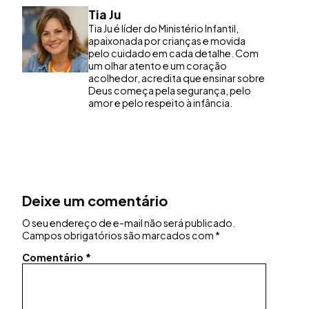
Tia Ju
Tia Ju é líder do Ministério Infantil,
apaixonada por crianças e movida
pelo cuidado em cada detalhe. Com
um olhar atento e um coração
acolhedor, acredita que ensinar sobre
Deus começa pela segurança, pelo
amor e pelo respeito à infância.
Deixe um comentário
O seu endereço de e-mail não será publicado.
Campos obrigatórios são marcados com
*
Comentário
*