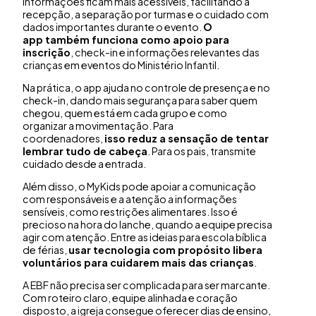
informações ficam mais acessíveis, facilitando a
recepção, a separação por turmas e o cuidado com
dados importantes durante o evento.
O
app também funciona como apoio para
inscrição
, check-in e informações relevantes das
crianças em eventos do Ministério Infantil.
Na prática, o app ajuda no controle de presença e no
check-in, dando mais segurança para saber quem
chegou, quem está em cada grupo e como
organizar a movimentação. Para
coordenadores,
isso reduz a sensação de tentar
lembrar tudo de cabeça
. Para os pais, transmite
cuidado desde a entrada.
Além disso, o MyKids pode apoiar a comunicação
com responsáveis e a atenção a informações
sensíveis, como restrições alimentares. Isso é
precioso na hora do lanche, quando a equipe precisa
agir com atenção. Entre as ideias para escola bíblica
de férias,
usar tecnologia com propósito libera
voluntários para cuidarem mais das crianças
.
A EBF não precisa ser complicada para ser marcante.
Com roteiro claro, equipe alinhada e coração
disposto, a igreja consegue oferecer dias de ensino,