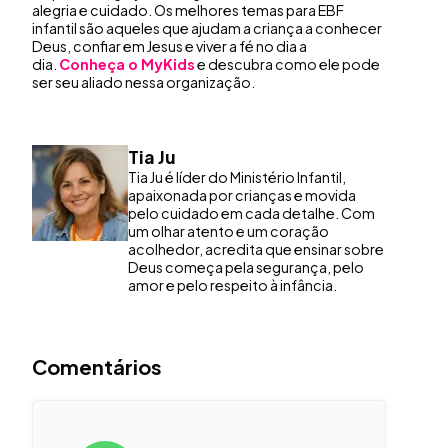
alegria e cuidado. Os melhores temas para EBF
infantil são aqueles que ajudam a criança a conhecer
Deus, confiar em Jesus e viver a fé no dia a
dia.
Conheça o MyKids
e descubra como ele pode
ser seu aliado nessa organização.
Tia Ju
Tia Ju é líder do Ministério Infantil,
apaixonada por crianças e movida
pelo cuidado em cada detalhe. Com
um olhar atento e um coração
acolhedor, acredita que ensinar sobre
Deus começa pela segurança, pelo
amor e pelo respeito à infância.
Comentários