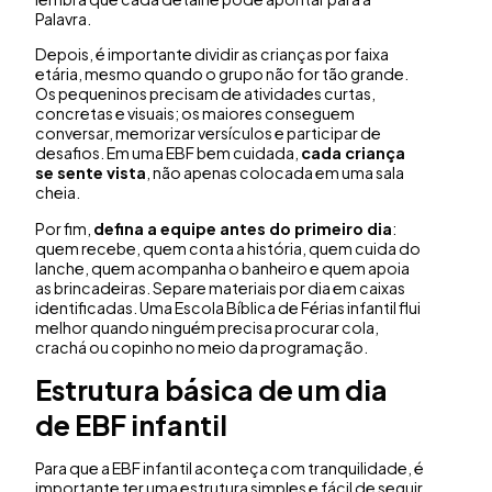
Palavra.
Depois, é importante dividir as crianças por faixa
etária, mesmo quando o grupo não for tão grande.
Os pequeninos precisam de atividades curtas,
concretas e visuais; os maiores conseguem
conversar, memorizar versículos e participar de
desafios. Em uma EBF bem cuidada,
cada criança
se sente vista
, não apenas colocada em uma sala
cheia.
Por fim,
defina a equipe antes do primeiro dia
:
quem recebe, quem conta a história, quem cuida do
lanche, quem acompanha o banheiro e quem apoia
as brincadeiras. Separe materiais por dia em caixas
identificadas. Uma Escola Bíblica de Férias infantil flui
melhor quando ninguém precisa procurar cola,
crachá ou copinho no meio da programação.
Estrutura básica de um dia
de EBF infantil
Para que a EBF infantil aconteça com tranquilidade, é
importante ter uma estrutura simples e fácil de seguir