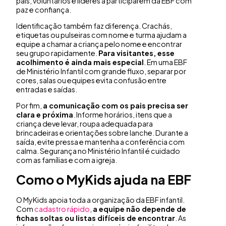
pais, voluntários e líderes a participarem da EBF com
paz e confiança.
Identificação também faz diferença. Crachás,
etiquetas ou pulseiras com nome e turma ajudam a
equipe a chamar a criança pelo nome e encontrar
seu grupo rapidamente.
Para visitantes, esse
acolhimento é ainda mais especial
. Em uma EBF
de Ministério Infantil com grande fluxo, separar por
cores, salas ou equipes evita confusão entre
entradas e saídas.
Por fim,
a comunicação com os pais precisa ser
clara e próxima
. Informe horários, itens que a
criança deve levar, roupa adequada para
brincadeiras e orientações sobre lanche. Durante a
saída, evite pressa e mantenha a conferência com
calma. Segurança no Ministério Infantil é cuidado
com as famílias e com a igreja.
Como o MyKids ajuda na EBF
O MyKids apoia toda a organização da EBF infantil.
Com
cadastro rápido
,
a equipe não depende de
fichas soltas ou listas difíceis de encontrar
. As