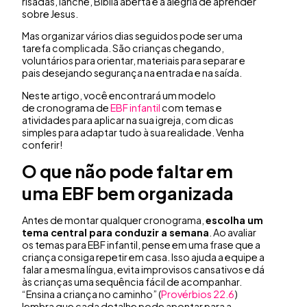
risadas, lanche, Bíblia aberta e a alegria de aprender
sobre Jesus.
Mas organizar vários dias seguidos pode ser uma
tarefa complicada. São crianças chegando,
voluntários para orientar, materiais para separar e
pais desejando segurança na entrada e na saída.
Neste artigo, você encontrará um modelo
de cronograma de
EBF infantil
com temas e
atividades para aplicar na sua igreja, com dicas
simples para adaptar tudo à sua realidade. Venha
conferir!
O que não pode faltar em
uma EBF bem organizada
Antes de montar qualquer cronograma,
escolha um
tema central para conduzir a semana
. Ao avaliar
os temas para EBF infantil, pense em uma frase que a
criança consiga repetir em casa. Isso ajuda a equipe a
falar a mesma língua, evita improvisos cansativos e dá
às crianças uma sequência fácil de acompanhar.
“Ensina a criança no caminho” (
Provérbios 22.6
)
lembra que cada detalhe pode apontar para a