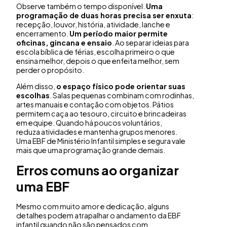
Observe também o tempo disponível.
Uma
programação de duas horas precisa ser enxuta
:
recepção, louvor, história, atividade, lanche e
encerramento.
Um período maior permite
oficinas, gincana e ensaio
. Ao separar ideias para
escola bíblica de férias, escolha primeiro o que
ensina melhor, depois o que enfeita melhor, sem
perder o propósito.
Além disso,
o espaço físico pode orientar suas
escolhas
. Salas pequenas combinam com rodinhas,
artes manuais e contação com objetos. Pátios
permitem caça ao tesouro, circuito e brincadeiras
em equipe. Quando há poucos voluntários,
reduza atividades e mantenha grupos menores.
Uma EBF de Ministério Infantil simples e segura vale
mais que uma programação grande demais.
Erros comuns ao organizar
uma EBF
Mesmo com muito amor e dedicação, alguns
detalhes podem atrapalhar o andamento da EBF
infantil quando não são pensados com