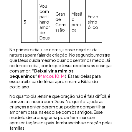
Vou
com
Gran
Missã
partil
Envio
de
o
5
har o
simb
Comi
práti
amor
ólico
ssão
ca
de
Deus
No primeiro dia, use cores, sons e objetos da
natureza para falar da criação. No segundo, mostre
que Deus cuida mesmo quando sentimos medo. Já
no terceiro dia, conte que Jesus recebeu as crianças
com amor:
“Deixai vir a mim os
pequeninos”
(
Marcos 10.14
). Essas ideias para
escola bíblica de férias aproximam a Bíblia do
cotidiano.
No quarto dia, ensine que oração não é fala difícil, é
conversa sincera com Deus. No quinto, ajude as
crianças a entenderem que podem compartilhar
amor em casa, na escola e com os amigos. Esse
modelo de cronograma pode terminar com
apresentação aos pais, lembrancinha e oração pelas
famílias.