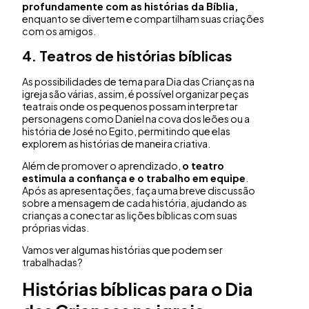
profundamente com as histórias da Bíblia,
enquanto se divertem e compartilham suas criações
com os amigos.
4. Teatros de histórias bíblicas
As possibilidades de tema para Dia das Crianças na
igreja são várias, assim, é possível organizar peças
teatrais onde os pequenos possam interpretar
personagens como Daniel na cova dos leões ou a
história de José no Egito, permitindo que elas
explorem as histórias de maneira criativa.
Além de promover o aprendizado,
o teatro
estimula a confiança e o trabalho em equipe
.
Após as apresentações, faça uma breve discussão
sobre a mensagem de cada história, ajudando as
crianças a conectar as lições bíblicas com suas
próprias vidas.
Vamos ver algumas histórias que podem ser
trabalhadas?
Histórias bíblicas para o Dia