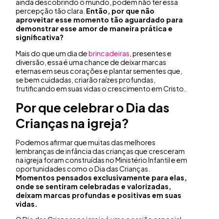
ainda descobrindo o mundo, podem não ter essa
percepção tão clara.
Então, por que não
aproveitar esse momento tão aguardado para
demonstrar esse amor de maneira prática e
significativa?
Mais do que um dia de
brincadeiras
, presentes e
diversão, essa é uma chance de deixar marcas
eternas em seus corações e plantar sementes que,
se bem cuidadas, criarão raízes profundas,
frutificando em suas vidas o crescimento em Cristo.
Por que celebrar o Dia das
Crianças na igreja?
Podemos afirmar que muitas das melhores
lembranças de infância das crianças que cresceram
na igreja foram construídas no Ministério Infantil e em
oportunidades como o Dia das Crianças.
Momentos pensados exclusivamente para elas,
onde se sentiram celebradas e valorizadas,
deixam marcas profundas e positivas em suas
vidas.