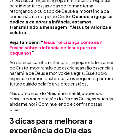
O Dia das Crianças na igreja é uma ocasião especial
para impactar essas vidas de forma eterna,
reforçando o cuidado de Deus e a importância da
comunhão no corpo de Cristo.
Quando a igreja se
dedica a celebrar a infância, estamos
transmitindo a mensagem: “Jesus te valoriza e
celebra”.
Veja também: “
Jesus foi criança como eu?
Ensine sobre a infância de Jesus para os
pequenos
”
Ao dedicar carinho e atenção, a igreja reflete o amor
de Cristo, mostrando que as crianças são essenciais
na família de Deus e motivo de alegria. Esse apoio
espiritual e emocional prepara os pequenos para um
futuro guiado pela fé e valores cristãos.
Mas como nós, do Ministério Infantil, podemos
deixar a comemoração do Dia das Crianças na igreja
ainda melhor? Continue lendo e confira nossas
dicas!
3 dicas para melhorar a
experiência do Dia das