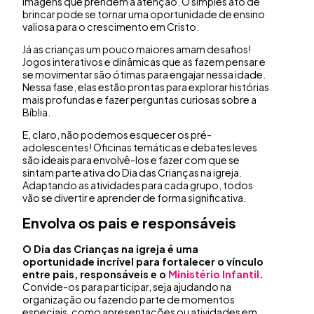
imagens que prendem a atenção. O simples ato de
brincar pode se tornar uma oportunidade de ensino
valiosa para o crescimento em Cristo.
Já as crianças um pouco maiores amam desafios!
Jogos interativos e dinâmicas que as fazem pensar e
se movimentar são ótimas para engajar nessa idade.
Nessa fase, elas estão prontas para explorar histórias
mais profundas e fazer perguntas curiosas sobre a
Bíblia.
E, claro, não podemos esquecer os pré-
adolescentes! Oficinas temáticas e debates leves
são ideais para envolvê-los e fazer com que se
sintam parte ativa do Dia das Crianças na igreja.
Adaptando as atividades para cada grupo, todos
vão se divertir e aprender de forma significativa.
Envolva os pais e responsáveis
O
Dia das Crianças na igreja
é uma
oportunidade incrível para fortalecer o vínculo
entre pais, responsáveis e o
Ministério Infantil
.
Convide-os para participar, seja ajudando na
organização ou fazendo parte de momentos
especiais, como apresentações ou atividades em