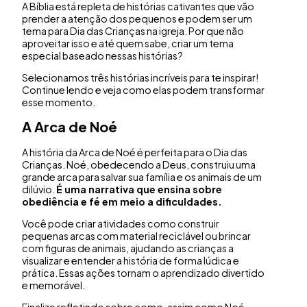
A Bíblia está repleta de histórias cativantes que vão
prender a atenção dos pequenos e podem ser um
tema para Dia das Crianças na igreja. Por que não
aproveitar isso e até quem sabe, criar um tema
especial baseado nessas histórias?
Selecionamos três histórias incríveis para te inspirar!
Continue lendo e veja como elas podem transformar
esse momento.
A Arca de Noé
A história da Arca de Noé é perfeita para o Dia das
Crianças. Noé, obedecendo a Deus, construiu uma
grande arca para salvar sua família e os animais de um
dilúvio.
É uma narrativa que ensina sobre
obediência e fé em meio a dificuldades.
Você pode criar atividades como construir
pequenas arcas com material reciclável ou brincar
com figuras de animais, ajudando as crianças a
visualizar e entender a história de forma lúdica e
prática. Essas ações tornam o aprendizado divertido
e memorável.