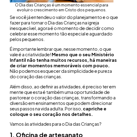
O Dia das Crianças é um momento essencial para
evoluir o crescimento em Cristo dos pequenos.
Se você já entendeu o valor do planejamento e o que
fazer para tornar o Dia das Crianças na igreja
inesquecível, agora é o momento de decidir como
celebrar esse momento tão especial e aguardado
pelos pequenos.
É importante lembrar que, nesse momento, o que
vale é a criatividade!
Mesmo que o seu
Ministério
Infantil
não tenha muitos recursos, há maneiras
de criar momentos memoráveis com pouco.
Não podemos esquecer da simplicidade e pureza
do coração das crianças.
Além disso, ao definir as atividades, é preciso ter em
mente que esta é também uma oportunidade de
pastorear o coração das crianças, transformando a
diversão em ensinamentos que podem direcionar
seus passos na vida adulta. Por isso,
capriche e
coloque o seu coração nos detalhes.
Vamos às atividades para o Dia das Crianças?
1. Oficina de artesanato