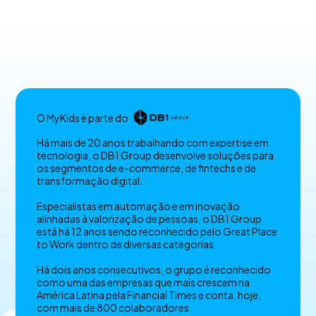
O MyKids é parte do
Há mais de 20 anos trabalhando com expertise em
tecnologia, o DB1 Group desenvolve soluções para
os segmentos de e-commerce, de fintechs e de
transformação digital.
Especialistas em automação e em inovação
alinhadas à valorização de pessoas, o DB1 Group
está há 12 anos sendo reconhecido pelo Great Place
to Work dentro de diversas categorias.
Há dois anos consecutivos, o grupo é reconhecido
como uma das empresas que mais crescem na
América Latina pela Financial Times e conta, hoje,
com mais de 800 colaboradores.