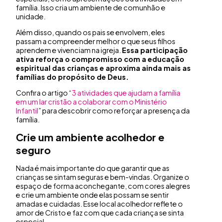
família. Isso cria um ambiente de comunhão e
unidade.
Além disso, quando os pais se envolvem, eles
passam a compreender melhor o que seus filhos
aprendem e vivenciam na igreja.
Essa participação
ativa reforça o compromisso com a educação
espiritual das crianças e aproxima ainda mais as
famílias do propósito de Deus.
Confira o artigo “
3 atividades que ajudam a família
em um lar cristão a colaborar com o Ministério
Infantil
” para descobrir como reforçar a presença da
família.
Crie um ambiente acolhedor e
seguro
Nada é mais importante do que garantir que as
crianças se sintam seguras e bem-vindas. Organize o
espaço de forma aconchegante, com cores alegres
e crie um ambiente onde elas possam se sentir
amadas e cuidadas. Esse local acolhedor reflete o
amor de Cristo e faz com que cada criança se sinta
especial.