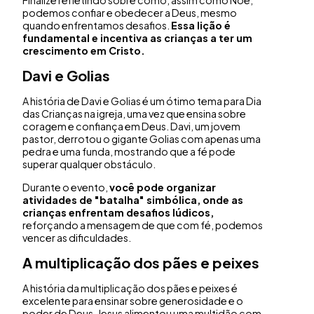
Finalize refletindo sobre como, assim como Noé,
podemos confiar e obedecer a Deus, mesmo
quando enfrentamos desafios.
Essa lição é
fundamental e incentiva as crianças a ter um
crescimento em Cristo.
Davi e Golias
A história de Davi e Golias é um ótimo tema para Dia
das Crianças na igreja, uma vez que ensina sobre
coragem e confiança em Deus. Davi, um jovem
pastor, derrotou o gigante Golias com apenas uma
pedra e uma funda, mostrando que a fé pode
superar qualquer obstáculo.
Durante o evento,
você pode organizar
atividades de "batalha" simbólica, onde as
crianças enfrentam desafios lúdicos,
reforçando a mensagem de que com fé, podemos
vencer as dificuldades.
A multiplicação dos pães e peixes
A história da multiplicação dos pães e peixes é
excelente para ensinar sobre generosidade e o
poder de Deus. Jesus alimentou uma multidão com