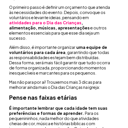
O primeiro passo é definir um orçamento que atenda
às necessidades do evento. Depois, convoque os
voluntários e levante ideias, pensando em
atividades para o Dia das Criança
s
,
alimentação, músicas, apresentações
e outros
elementos essenciais para que esse dia seja um
sucesso.
Além disso, é importante organizar
uma equipe de
voluntários para cada área
, garantindo que todas
as responsabilidades estejam bem distribuídas.
Dessa forma, será mais fácil garantir que tudo ocorra
de forma organizada, proporcionando momentos
inesquecíveis e marcantes para os pequenos.
Mas não para por aí! Trouxemos mais 3 dicas para
melhorar ainda mais o Dia das Crianças na igreja:
Pense nas faixas etárias
É importante lembrar que cada idade tem suas
preferências e formas de aprender.
Para os
pequenininhos, nada melhor do que atividades
cheias de cor, música e histórias bíblicas com