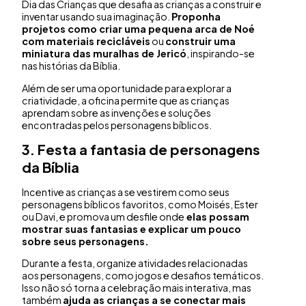
Dia das Crianças que desafia as crianças a construir e
inventar usando sua imaginação.
Proponha
projetos como criar uma pequena arca de Noé
com materiais recicláveis
ou
construir uma
miniatura das muralhas de Jericó
, inspirando-se
nas histórias da Bíblia.
Além de ser uma oportunidade para explorar a
criatividade, a oficina permite que as crianças
aprendam sobre as invenções e soluções
encontradas pelos personagens bíblicos.
3. Festa a fantasia de personagens
da Bíblia
Incentive as crianças a se vestirem como seus
personagens bíblicos favoritos, como Moisés, Ester
ou Davi, e promova um desfile onde
elas possam
mostrar suas fantasias e explicar um pouco
sobre seus personagens.
Durante a festa, organize atividades relacionadas
aos personagens, como jogos e desafios temáticos.
Isso não só torna a celebração mais interativa, mas
também
ajuda as crianças a se conectar mais