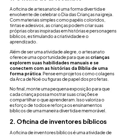
A oficina de artesanato é uma forma divertida e
envolvente de celebrar o Dia das Crianças na igreja.
Com materiais simples como papéis coloridos,
tintas e adesivos, as crianças podem criar suas
próprias obras inspiradas em histórias e personagens
bíblicos, estimulando a criatividade e o
aprendizado.
Além de ser uma atividade alegre, o artesanato
oferece uma oportunidade para que as
crianças
explorem suas habilidades manuais e se
conectem com as histórias da Bíblia de uma
forma prática
. Pense em projetos como colagens
da Arca de Noé ou figuras de papel dos profetas.
No final, monte uma pequena exposição para que
cada criança possa mostrar suas criações e
compartilhar o que aprenderam. Isso valoriza o
esforço de todos e reforça os ensinamentos
bíblicos de uma maneira divertida e memorável.
2.
Oficina de inventores bíblicos
A oficina de inventores bíblicos é uma atividade de