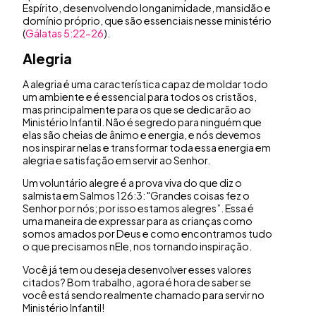
Espírito, desenvolvendo longanimidade, mansidão e
domínio próprio, que são essenciais nesse ministério
(
Gálatas 5:22-26
).
Alegria
A alegria é uma característica capaz de moldar todo
um ambiente e é essencial para todos os cristãos,
mas principalmente para os que se dedicarão ao
Ministério Infantil. Não é segredo para ninguém que
elas são cheias de ânimo e energia, e nós devemos
nos inspirar nelas e transformar toda essa energia em
alegria e satisfação em servir ao Senhor.
Um voluntário alegre é a prova viva do que diz o
salmista em Salmos 126:3: "Grandes coisas fez o
Senhor por nós; por isso estamos alegres”. Essa é
uma maneira de expressar para as crianças como
somos amados por Deus e como encontramos tudo
o que precisamos nEle, nos tornando inspiração.
Você já tem ou deseja desenvolver esses valores
citados? Bom trabalho, agora é hora de saber se
você está sendo realmente chamado para servir no
Ministério Infantil!