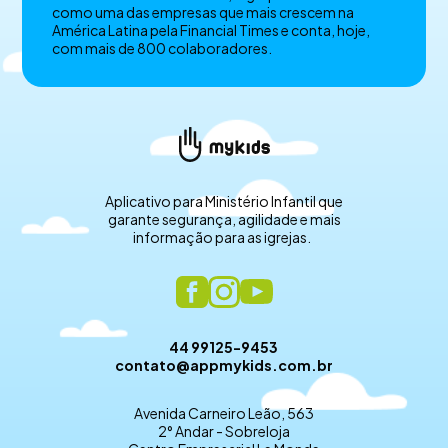
como uma das empresas que mais crescem na
América Latina pela Financial Times e conta, hoje,
com mais de 800 colaboradores.
Aplicativo para Ministério Infantil que
garante segurança, agilidade e mais
informação para as igrejas.
44 99125-9453
contato@appmykids.com.br
Avenida Carneiro Leão, 563
2° Andar - Sobreloja