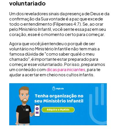
voluntariado
Um dos reveladores sinais da presença de Deus e da
confirmação da Sua vontade é a paz que excede
todo o entendimento (Filipenses 4:7). Se, ao orar
pelo Ministério Infantil, você sente essa paz em seu
coração, esse é o momento certo para começar.
Agora que você já entendeu o porquê de ser
voluntário no Ministério Infantil e não tem mais a
famosa dúvida de "como saber qual é o meu
chamado", é importante estar preparado para
começar esse voluntariado. Por isso, preparamos
um conteúdo com
dicas para iniciantes
, para te
ajudar a acertar em cheio nos cultos infantis.