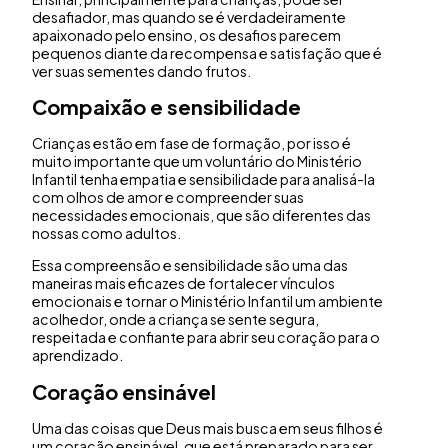
desafiador, mas quando se é verdadeiramente
apaixonado pelo ensino, os desafios parecem
pequenos diante da recompensa e satisfação que é
ver suas sementes dando frutos.
Compaixão e sensibilidade
Crianças estão em fase de formação, por isso é
muito importante que um voluntário do Ministério
Infantil tenha empatia e sensibilidade para analisá-la
com olhos de amor e compreender suas
necessidades emocionais, que são diferentes das
nossas como adultos.
Essa compreensão e sensibilidade são uma das
maneiras mais eficazes de fortalecer vínculos
emocionais e tornar o Ministério Infantil um ambiente
acolhedor, onde a criança se sente segura,
respeitada e confiante para abrir seu coração para o
aprendizado.
Coração ensinável
Uma das coisas que Deus mais busca em seus filhos é
um coração ensinável, que está preparado para ser