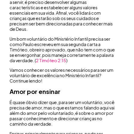
a servir, é preciso desenvolver algumas
características e estabelecer alguns valores
essenciais em sua vida. Afinal, você lidará com
crianças que estarão sob os seus cuidados e
precisam ser bem direcionadas para conhecer mais
de Deus.
Um bom voluntário do Ministério Infantil precisa ser
como Paulo escreveu em sua segunda carta a
Timóteo, obreiro aprovado, que não tem com o que
se envergonhar, pois maneja corretamente a palavra
da verdade. (
2 Timóteo 2:15
)
Vamos conhecer os valores necessários para ser um
voluntário de excelência no Ministério Infantil?
Continue lendo!
Amor por ensinar
É quase óbvio dizer que, para ser um voluntário, você
precisa de amor, mas o que estamos falando aqui vai
além do amor pelo voluntariado, é sobre o amor por
passar conhecimento e direcionar crianças no
caminho da verdade.
Ensinar, principalmente para crianças, pode ser