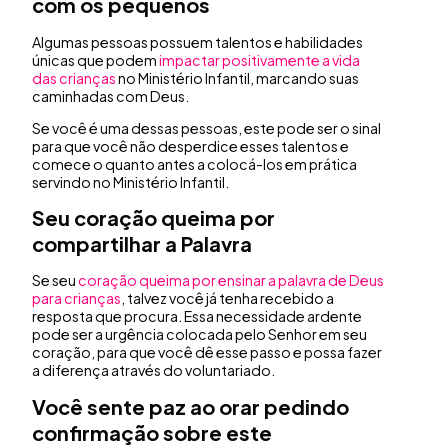
com os pequenos
Algumas pessoas possuem talentos e habilidades
únicas que podem
impactar positivamente a vida
das crianças
no Ministério Infantil, marcando suas
caminhadas com Deus.
Se você é uma dessas pessoas, este pode ser o sinal
para que você não desperdice esses talentos e
comece o quanto antes a colocá-los em prática
servindo no Ministério Infantil.
Seu coração queima por
compartilhar a Palavra
Se seu
coração queima por ensinar a palavra de Deus
para crianças
, talvez você já tenha recebido a
resposta que procura. Essa necessidade ardente
pode ser a urgência colocada pelo Senhor em seu
coração, para que você dê esse passo e possa fazer
a diferença através do voluntariado.
Você sente paz ao orar pedindo
confirmação sobre este