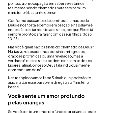
por isso a preocupação em saber se estamos
realmente sendo chamados para servir em um
ministério é bastante comum.
Conforme buscamos discernir os chamados de
Deus e nos fortalecemos em oração e na palavra é
necessário estar atento aos sinais, porque Ele está
sempre pronto para falar com os seus filhos. (João
10:27)
Mas você quais são os sinais do chamado de Deus?
Muitas vezes esperamos por sinais milagrosos,
orações proféticas ou uma revelação, mas a
verdade é que os sinais podem estar em todos os
lugares, afinal, o nosso Deus fala individualmente
com cada um de nós.
Neste tópico vamos listar 5 sinais que poderão te
ajudar a dar esse passo em direção ao Ministério
Infantil:
Você sente um amor profundo
pelas crianças
Se você sente um amor profundo por crianças, esse