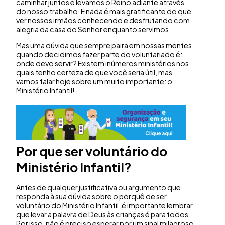
caminhar juntos e levamos o Reino adiante através
do nosso trabalho. E nada é mais gratificante do que
ver nossos irmãos conhecendo e desfrutando com
alegria da casa do Senhor enquanto servimos.
Mas uma dúvida que sempre paira em nossas mentes
quando decidimos fazer parte do voluntariado é:
onde devo servir? Existem inúmeros ministérios nos
quais tenho certeza de que você seria útil, mas
vamos falar hoje sobre um muito importante: o
Ministério Infantil!
Por que ser voluntário do
Ministério Infantil?
Antes de qualquer justificativa ou argumento que
responda à sua dúvida sobre o porquê de ser
voluntário do Ministério Infantil, é importante lembrar
que levar a palavra de Deus às crianças é para todos.
Por isso, não é preciso esperar por um sinal milagroso