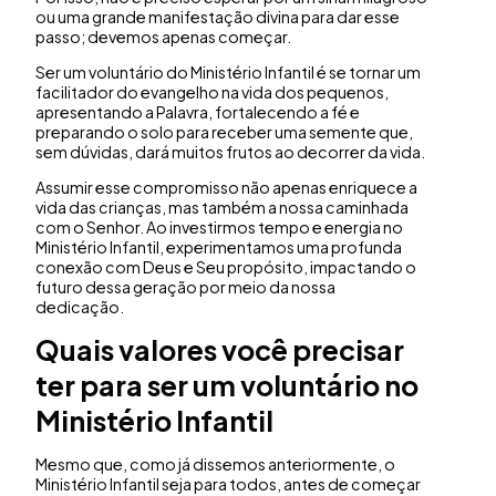
ou uma grande manifestação divina para dar esse
passo; devemos apenas começar.
Ser um voluntário do Ministério Infantil é se tornar um
facilitador do evangelho na vida dos pequenos,
apresentando a Palavra, fortalecendo a fé e
preparando o solo para receber uma semente que,
sem dúvidas, dará muitos frutos ao decorrer da vida.
Assumir esse compromisso não apenas enriquece a
vida das crianças, mas também a nossa caminhada
com o Senhor. Ao investirmos tempo e energia no
Ministério Infantil, experimentamos uma profunda
conexão com Deus e Seu propósito, impactando o
futuro dessa geração por meio da nossa
dedicação.
Quais valores você precisar
ter para ser um voluntário no
Ministério Infantil
Mesmo que, como já dissemos anteriormente, o
Ministério Infantil seja para todos, antes de começar