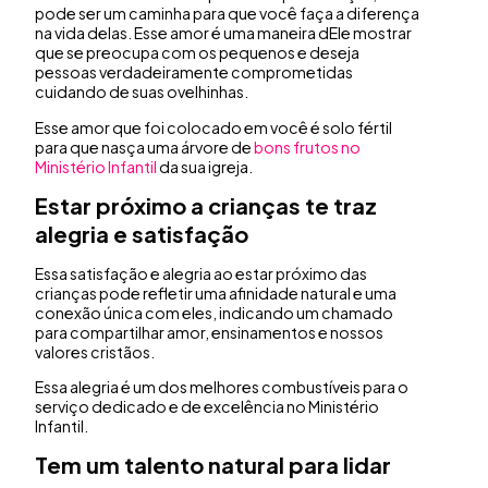
pode ser um caminha para que você faça a diferença
na vida delas. Esse amor é uma maneira dEle mostrar
que se preocupa com os pequenos e deseja
pessoas verdadeiramente comprometidas
cuidando de suas ovelhinhas.
Esse amor que foi colocado em você é solo fértil
para que nasça uma árvore de
bons frutos no
Ministério Infantil
da sua igreja.
Estar próximo a crianças te traz
alegria e satisfação
Essa satisfação e alegria ao estar próximo das
crianças pode refletir uma afinidade natural e uma
conexão única com eles, indicando um chamado
para compartilhar amor, ensinamentos e nossos
valores cristãos.
Essa alegria é um dos melhores combustíveis para o
serviço dedicado e de excelência no Ministério
Infantil.
Tem um talento natural para lidar