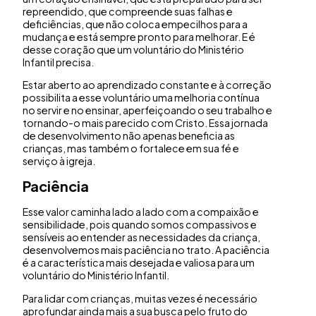
repreendido, que compreende suas falhas e
deficiências, que não coloca empecilhos para a
mudança e está sempre pronto para melhorar. E é
desse coração que um voluntário do Ministério
Infantil precisa.
Estar aberto ao aprendizado constante e à correção
possibilita a esse voluntário uma melhoria contínua
no servir e no ensinar, aperfeiçoando o seu trabalho e
tornando-o mais parecido com Cristo. Essa jornada
de desenvolvimento não apenas beneficia as
crianças, mas também o fortalece em sua fé e
serviço à igreja.
Paciência
Esse valor caminha lado a lado com a compaixão e
sensibilidade, pois quando somos compassivos e
sensíveis ao entender as necessidades da criança,
desenvolvemos mais paciência no trato. A paciência
é a característica mais desejada e valiosa para um
voluntário do Ministério Infantil.
Para lidar com crianças, muitas vezes é necessário
aprofundar ainda mais a sua busca pelo fruto do