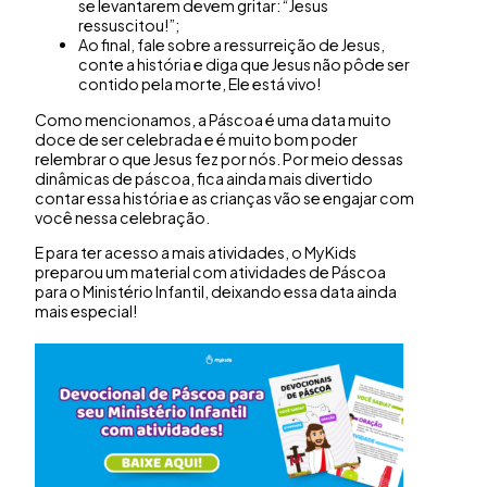
se levantarem devem gritar: “Jesus
ressuscitou!”;
Ao final, fale sobre a ressurreição de Jesus,
conte a história e diga que Jesus não pôde ser
contido pela morte, Ele está vivo!
Como mencionamos, a Páscoa é uma data muito
doce de ser celebrada e é muito bom poder
relembrar o que Jesus fez por nós. Por meio dessas
dinâmicas de páscoa, fica ainda mais divertido
contar essa história e as crianças vão se engajar com
você nessa celebração.
E para ter acesso a mais atividades, o MyKids
preparou um material com atividades de Páscoa
para o Ministério Infantil, deixando essa data ainda
mais especial!