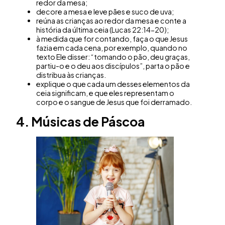
redor da mesa;
decore a mesa e leve pães e suco de uva;
reúna as crianças ao redor da mesa e conte a
história da última ceia (Lucas 22:14-20);
à medida que for contando, faça o que Jesus
fazia em cada cena, por exemplo, quando no
texto Ele disser: “tomando o pão, deu graças,
partiu-o e o deu aos discípulos”, parta o pão e
distribua às crianças.
explique o que cada um desses elementos da
ceia significam, e que eles representam o
corpo e o sangue de Jesus que foi derramado.
4. Músicas de Páscoa