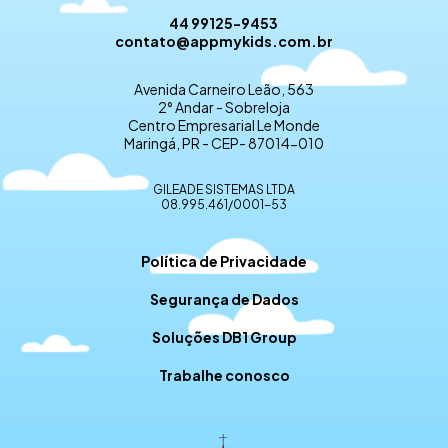
44 99125-9453
contato@appmykids.com.br
Avenida Carneiro Leão, 563
2° Andar - Sobreloja
Centro Empresarial Le Monde
Maringá, PR - CEP- 87014-010
GILEADE SISTEMAS LTDA
08.995.461/0001-53
Política de Privacidade
Segurança de Dados
Soluções DB1 Group
Trabalhe conosco