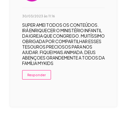
30/03/2023 às 11:16
SUPER AMEI TODOS OS CONTEÚDOS.
IRÁ ENRIQUECER O MINISTÉRIO INFANTIL
DA IGREJA QUE CONGREGO. MUITÍSSIMO
OBRIGADA POR COMPARTILHAR ESSES
TESOUROS PRECIOSOS PARA NOS
AJUDAR. FIQUEI MAIS ANIMADA. DEUS
ABENÇOES GRANDEMENTE A TODOS DA
FAMÍLIA MYKIDS
Responder