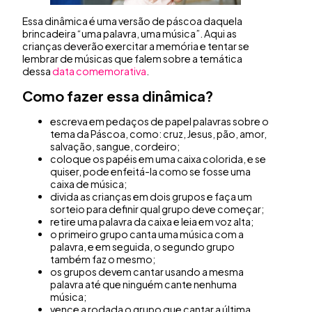
Essa dinâmica é uma versão de páscoa daquela
brincadeira “uma palavra, uma música”. Aqui as
crianças deverão exercitar a memória e tentar se
lembrar de músicas que falem sobre a temática
dessa
data comemorativa
.
Como fazer essa dinâmica?
escreva em pedaços de papel palavras sobre o
tema da Páscoa, como: cruz, Jesus, pão, amor,
salvação, sangue, cordeiro;
coloque os papéis em uma caixa colorida, e se
quiser, pode enfeitá-la como se fosse uma
caixa de música;
divida as crianças em dois grupos e faça um
sorteio para definir qual grupo deve começar;
retire uma palavra da caixa e leia em voz alta;
o primeiro grupo canta uma música com a
palavra, e em seguida, o segundo grupo
também faz o mesmo;
os grupos devem cantar usando a mesma
palavra até que ninguém cante nenhuma
música;
vence a rodada o grupo que cantar a última