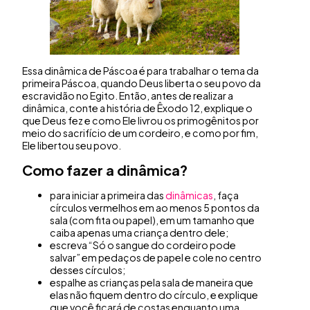
Essa dinâmica de Páscoa é para trabalhar o tema da
primeira Páscoa, quando Deus liberta o seu povo da
escravidão no Egito. Então, antes de realizar a
dinâmica, conte a história de Êxodo 12, explique o
que Deus fez e como Ele livrou os primogênitos por
meio do sacrifício de um cordeiro, e como por fim,
Ele libertou seu povo.
Como fazer a dinâmica?
para iniciar a primeira das
dinâmicas
, faça
círculos vermelhos em ao menos 5 pontos da
sala (com fita ou papel), em um tamanho que
caiba apenas uma criança dentro dele;
escreva “Só o sangue do cordeiro pode
salvar” em pedaços de papel e cole no centro
desses círculos;
espalhe as crianças pela sala de maneira que
elas não fiquem dentro do círculo, e explique
que você ficará de costas enquanto uma