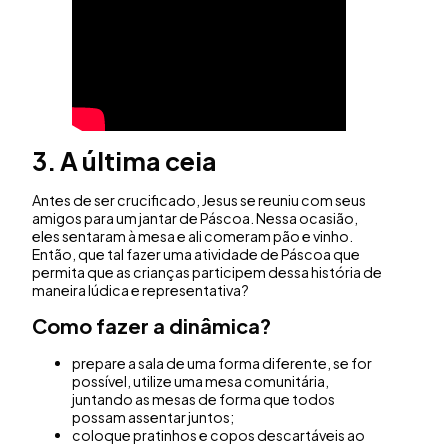
3. A última ceia
Antes de ser crucificado, Jesus se reuniu com seus
amigos para um jantar de Páscoa. Nessa ocasião,
eles sentaram à mesa e ali comeram pão e vinho.
Então, que tal fazer uma atividade de Páscoa que
permita que as crianças participem dessa história de
maneira lúdica e representativa?
Como fazer a dinâmica?
prepare a sala de uma forma diferente, se for
possível, utilize uma mesa comunitária,
juntando as mesas de forma que todos
possam assentar juntos;
coloque pratinhos e copos descartáveis ao