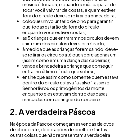
música é tocada, e quando a música parar de
tocar você vai virar de costas, e quem estiver
fora do círculo deve se retirar da brincadeira;
coloque um voluntário de olho para garantir
que todas estarão de fora do círculo
enquanto você estiver costas;
as 5 crianças que entraram nos círculos devem
sair, e um dos círculos deve ser retirado;
à medida que as crianças forem saindo, deve-
se retirar os círculos até que sobre apenas um
(assim como em uma dança das cadeiras);
vence a brincadeira a criança que conseguir
entrar no último círculo que sobrar;
ensine que assim como somente quem estava
dentro do círculo estava “a salvo”, assim o
Senhor livrou os primogênitos da morte
enquanto eles estavam dentro das casas
marcadas com o sangue do cordeiro.
2. A verdadeira Páscoa
Na época da Páscoa começam as vendas de ovos
de chocolate, decorações de coelho e tantas
outras coisas que não representam a verdadeira