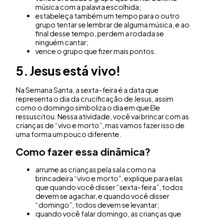
música com a palavra escolhida;
estabeleça também um tempo para o outro
grupo tentar se lembrar de alguma música, e ao
final desse tempo, perdem a rodada se
ninguém cantar;
vence o grupo que fizer mais pontos.
5. Jesus está vivo!
Na Semana Santa, a sexta-feira é a data que
representa o dia da crucificação de Jesus, assim
como o domingo simboliza o dia em que Ele
ressuscitou. Nessa atividade, você vai brincar com as
crianças de “vivo e morto”, mas vamos fazer isso de
uma forma um pouco diferente.
Como fazer essa dinâmica?
arrume as crianças pela sala como na
brincadeira “vivo e morto”, explique para elas
que quando você disser “sexta-feira”, todos
devem se agachar, e quando você disser
“domingo”, todos devem se levantar;
quando você falar domingo, as crianças que