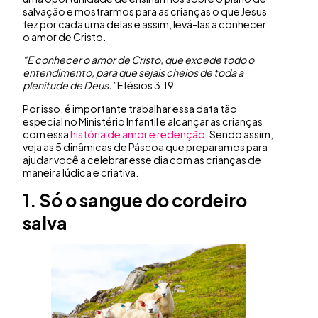
salvação e mostrarmos para as crianças o que Jesus
fez por cada uma delas e assim, levá-las a conhecer
o amor de Cristo.
“E conhecer o amor de Cristo, que excede todo o
entendimento, para que sejais cheios de toda a
plenitude de Deus.”
Efésios 3:19
Por isso, é importante trabalhar essa data tão
especial no Ministério Infantil e alcançar as crianças
com essa
história de amor e redenção.
Sendo assim,
veja as 5 dinâmicas de Páscoa que preparamos para
ajudar você a celebrar esse dia com as crianças de
maneira lúdica e criativa.
1. Só o sangue do cordeiro
salva