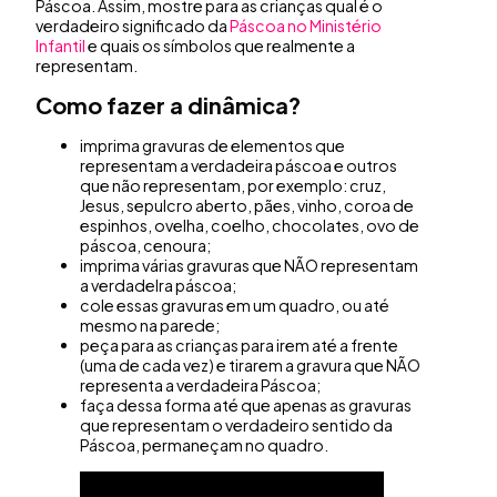
Páscoa. Assim, mostre para as crianças qual é o
verdadeiro significado da
Páscoa no Ministério
Infantil
e quais os símbolos que realmente a
representam.
Como fazer a dinâmica?
imprima gravuras de elementos que
representam a verdadeira páscoa e outros
que não representam, por exemplo: cruz,
Jesus, sepulcro aberto, pães, vinho, coroa de
espinhos, ovelha, coelho, chocolates, ovo de
páscoa, cenoura;
imprima várias gravuras que NÃO representam
a verdadeIra páscoa;
cole essas gravuras em um quadro, ou até
mesmo na parede;
peça para as crianças para irem até a frente
(uma de cada vez) e tirarem a gravura que NÃO
representa a verdadeira Páscoa;
faça dessa forma até que apenas as gravuras
que representam o verdadeiro sentido da
Páscoa, permaneçam no quadro.