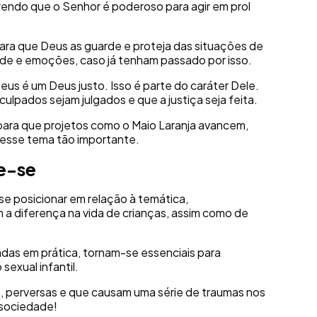
rendo que o Senhor é poderoso para agir em prol
ara que Deus as guarde e proteja das situações de
de e emoções, caso já tenham passado por isso.
us é um Deus justo. Isso é parte do caráter Dele.
ulpados sejam julgados e que a justiça seja feita.
 para que projetos como o Maio Laranja avancem,
 esse tema tão importante.
e-se
 se posicionar em relação à temática,
 diferença na vida de crianças, assim como de
das em prática, tornam-se essenciais para
sexual infantil.
s, perversas e que causam uma série de traumas nos
 sociedade!