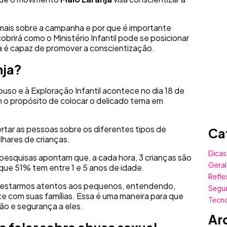
mais sobre a campanha e por que é importante
brirá como o Ministério Infantil pode se posicionar
a é capaz de promover a conscientização.
nja?
so e à Exploração Infantil acontece no dia 18 de
m o propósito de colocar o delicado tema em
ertar as pessoas sobre os diferentes tipos de
Ca
ilhares de crianças.
Dicas
, pesquisas apontam que, a cada hora, 3 crianças são
Geral
que 51% tem entre 1 e 5 anos de idade.
Refle
e estarmos atentos aos pequenos, entendendo,
Segu
e com suas famílias. Essa é uma maneira para que
Tecn
o e segurança a eles.
Ar