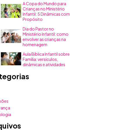
A Copa do Mundo para
Crianças no Ministério
Infantil: 5 Dinâmicas com
Propósito
Dia do Pastor no
Ministério Infantil: como
envolver as crianças na
homenagem
Aula Bíblica Infantil sobre
Família: versículos,
dinâmicas e atividades
tegorias
xões
rança
ologia
quivos