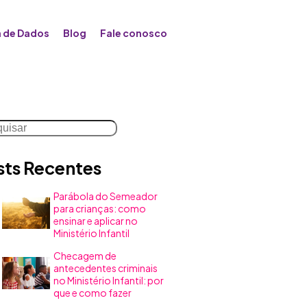
 de Dados
Blog
Fale conosco
uisar
sts Recentes
Parábola do Semeador
para crianças: como
ensinar e aplicar no
Ministério Infantil
Checagem de
antecedentes criminais
no Ministério Infantil: por
que e como fazer