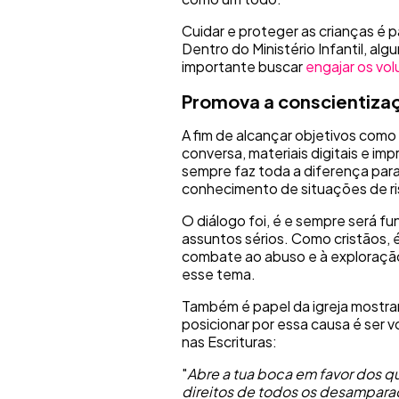
Cuidar e proteger as crianças é p
Dentro do Ministério Infantil, a
importante buscar
engajar os vol
Promova a conscientizaç
A fim de alcançar objetivos como
conversa, materiais digitais e imp
sempre faz toda a diferença para
conhecimento de situações de ris
O diálogo foi, é e sempre será f
assuntos sérios. Como cristãos, 
combate ao abuso e à exploração s
esse tema.
Também é papel da igreja mostra
posicionar por essa causa é ser
nas Escrituras:
"
Abre a tua boca em favor dos q
direitos de todos os desampara