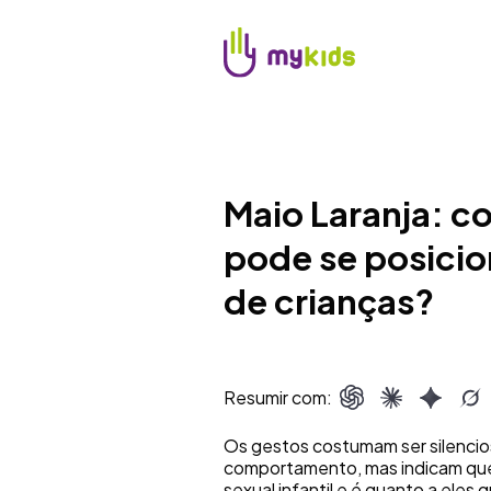
Maio Laranja: co
pode se posicio
de crianças?
Resumir com:
Os gestos costumam ser silenc
comportamento, mas indicam que 
sexual infantil e é quanto a ele