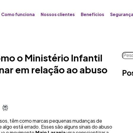
Como funciona
Nossos clientes
Benefícios
Segurança
Pesq
mo o Ministério Infantil
nar em relação ao abuso
Po
iosos, têm como marcas pequenas mudanças de
algo está errado. Esses são alguns sinais do abuso
s que o movimento
Maio Laranja
visa conscientizar a