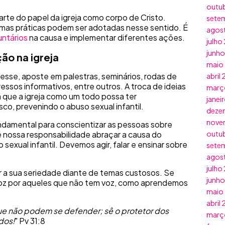
outu
arte do papel da igreja como corpo de Cristo.
sete
lgumas práticas podem ser adotadas nesse sentido. É
agos
untários
na causa e implementar diferentes ações.
julho
junh
ão na igreja
maio
 esse, aposte em palestras, seminários, rodas de
abril
ressos informativos, entre outros. A troca de ideias
març
 que a igreja como um todo possa ter
janei
co, prevenindo o abuso sexual infantil.
deze
nove
undamental para conscientizar as pessoas sobre
outu
é nossa responsabilidade abraçar a causa do
exual infantil. Devemos agir, falar e ensinar sobre
sete
agos
julho
r a sua seriedade diante de temas custosos. Se
junh
 voz por aqueles que não tem voz, como aprendemos
maio
abril
ue não podem se defender; sê o protetor dos
març
dos!
" Pv 31:8