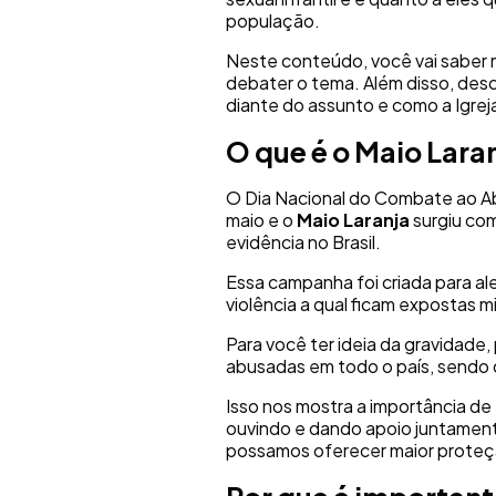
população.
Neste conteúdo, você vai saber 
debater o tema. Além disso, desco
diante do assunto e como a Igrej
O que é o Maio Lara
O Dia Nacional do Combate ao Abu
maio e o
Maio Laranja
surgiu co
evidência no Brasil.
Essa campanha foi criada para al
violência a qual ficam expostas m
Para você ter ideia da gravidade
abusadas em todo o país, sendo 
Isso nos mostra a importância d
ouvindo e dando apoio juntament
possamos oferecer maior proteçã