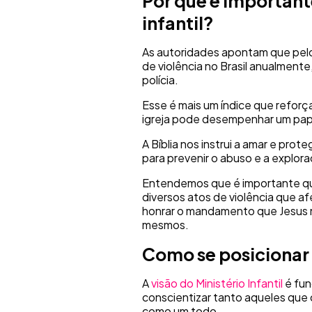
Por que é important
infantil?
As autoridades apontam que pelo
de violência no Brasil anualment
polícia.
Esse é mais um índice que reforç
igreja pode desempenhar um pape
A Bíblia nos instrui a amar e pro
para prevenir o abuso e a explora
Entendemos que é importante qu
diversos atos de violência que 
honrar o mandamento que Jesus n
mesmos.
Como se posicionar n
A
visão do Ministério Infantil
é fun
conscientizar tanto aqueles qu
como um todo.