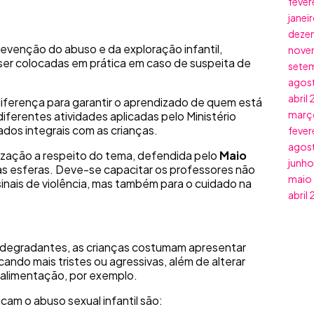
fever
janei
deze
evenção do abuso e da exploração infantil,
nove
er colocadas em prática em caso de suspeita de
sete
agos
abril
ferença para garantir o aprendizado de quem está
març
, diferentes atividades aplicadas pelo Ministério
ados integrais com as crianças.
fever
agos
ização a respeito do tema, defendida pelo
Maio
junho
as esferas. Deve-se capacitar os professores não
maio
sinais de violência, mas também para o cuidado na
abril
degradantes, as crianças costumam apresentar
do mais tristes ou agressivas, além de alterar
à alimentação, por exemplo.
cam o abuso sexual infantil são: