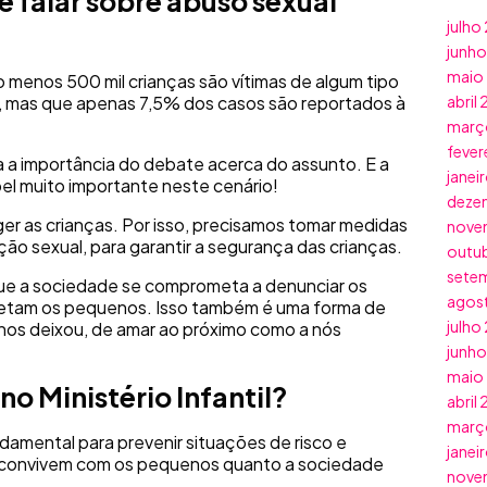
e falar sobre abuso sexual
julho
junh
maio
 menos 500 mil crianças são vítimas de algum tipo
e, mas que apenas 7,5% dos casos são reportados à
abril
març
fever
a a importância do debate acerca do assunto. E a
janei
l muito importante neste cenário!
deze
teger as crianças. Por isso, precisamos tomar medidas
nove
ção sexual, para garantir a segurança das crianças.
outu
sete
e a sociedade se comprometa a denunciar os
agos
afetam os pequenos. Isso também é uma forma de
julho
os deixou, de amar ao próximo como a nós
junh
maio
o Ministério Infantil?
abril
març
damental para prevenir situações de risco e
janei
e convivem com os pequenos quanto a sociedade
nove