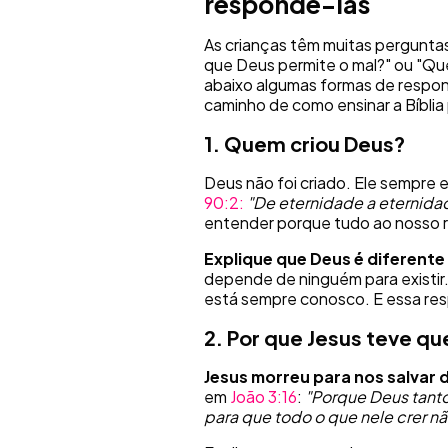
respondê-las
As crianças têm muitas pergunta
que Deus permite o mal?" ou "Que
abaixo algumas formas de respond
caminho de como ensinar a Bíblia
1. Quem criou Deus?
Deus não foi criado. Ele sempre e
90:2:
"De eternidade a eternidad
entender porque tudo ao nosso 
Explique que Deus é diferente
depende de ninguém para existir
está sempre conosco. E essa resp
2. Por que Jesus teve q
Jesus morreu para nos salvar 
em
João 3:16
:
"Porque Deus tanto
para que todo o que nele crer nã