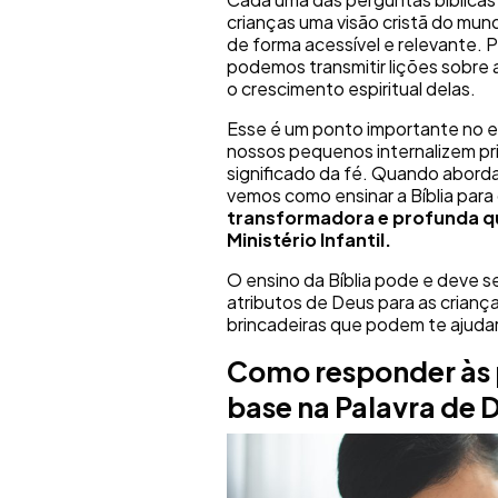
crianças uma visão cristã do m
de forma acessível e relevante. P
podemos transmitir lições sobre
o crescimento espiritual delas.
Esse é um ponto importante no es
nossos pequenos internalizem pr
significado da fé. Quando abord
vemos como ensinar a Bíblia para
transformadora e profunda que
Ministério Infantil.
O ensino da Bíblia pode e deve se
atributos de Deus para as crianç
brincadeiras que podem te ajudar
Como responder às p
base na Palavra de 