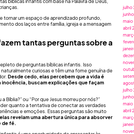
s bíblicas infantis com base na Palavra de Deus,
crianças.
julho
junh
 se tornar um espaço de aprendizado profundo,
maio
imento dos laços entre família, igreja e a mensagem
abril
març
 fazem tantas perguntas sobre a
fever
janei
deze
nove
repleto de perguntas bíblicas infantis. Isso
outu
 naturalmente curiosas e têm uma fome genuína de
or.
Desde cedo, elas percebem que a vida é
sete
ua inocência, buscam explicações que façam
agos
julho
junh
Bíblia?” ou “Por que Jesus morreu por nós?”
maio
nder quanto a tentativa de conectar as verdades
abril
periências e emoções. Essas perguntas são muito
elas revelam uma abertura única para absorver
març
e de fé.
janei
nove
 infantis é uma oportunidade de apresentar às