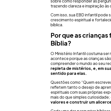
sobre como responder às pergunta
trazendo clareza e inspiração às 
Com isso, sua EBD infantil pode
crescimento espiritual e fortalec
bíblica.
Por que as crianças
Bíblia?
O Ministério Infantil costuma ser 
acontece porque as crianças são
compreender o mundo ao seu red
repleta de mistérios, e, em s
sentido para elas.
Questões como “Quem escreveu a 
refletem tanto o desejo de apre
espirituais com suas próprias ex
mais do que simples curiosidade;
valores e construir um alicerc
Cada uma das perguntas bíblicas