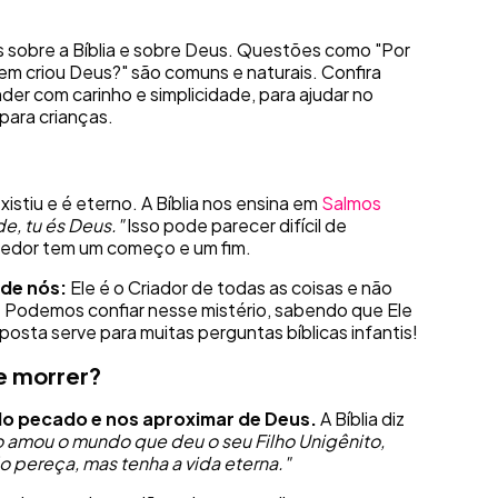
s sobre a Bíblia e sobre Deus. Questões como "Por
m criou Deus?" são comuns e naturais. Confira
er com carinho e simplicidade, para ajudar no
 para crianças.
xistiu e é eterno. A Bíblia nos ensina em
Salmos
e, tu és Deus."
Isso pode parecer difícil de
redor tem um começo e um fim.
 de nós:
Ele é o Criador de todas as coisas e não
. Podemos confiar nesse mistério, sabendo que Ele
osta serve para muitas perguntas bíblicas infantis!
ue morrer?
do pecado e nos aproximar de Deus.
A Bíblia diz
 amou o mundo que deu o seu Filho Unigênito,
o pereça, mas tenha a vida eterna."