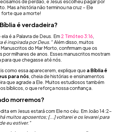
recisamos de perdão, e Jesus escolheu pagar por
. Mas a história não terminou na cruz – Ele
 forte que a morte!
íblia é verdadeira?
 ela é a Palavra de Deus. Em
2 Timóteo 3:16
,
ra é inspirada por Deus."
Além disso, muitos
Manuscritos do Mar Morto, confirmam que os
os por milhares de anos. Esses manuscritos mostram
a para que chegasse até nós.
tis como essa aparecerem, explique que
a Bíblia é
eus para nós
, cheia de histórias e ensinamentos
ra que agrade a Ele. Muitos estudiosos também
s bíblicos, o que reforça nossa confiança.
ando morremos?
edita em Jesus estará com Ele no céu. Em João 14:2-
á muitos aposentos; [...] voltarei e os levarei para
e eu estiver."