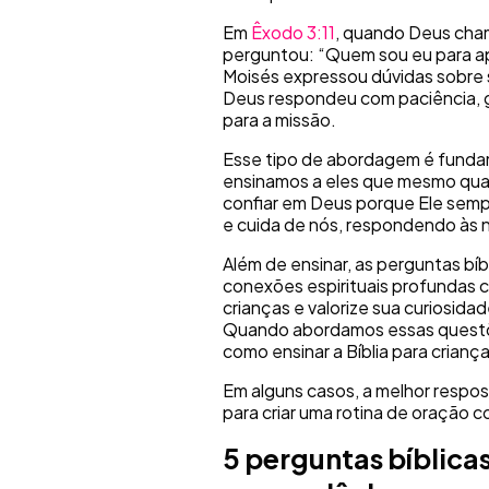
Em
Êxodo 3:11
, quando Deus chamo
perguntou: “Quem sou eu para apr
Moisés expressou dúvidas sobre 
Deus respondeu com paciência, g
para a missão.
Esse tipo de abordagem é fundam
ensinamos a eles que mesmo qu
confiar em Deus porque Ele semp
e cuida de nós, respondendo às 
Além de ensinar, as perguntas bí
conexões espirituais profundas 
crianças e valorize sua curiosid
Quando abordamos essas questõ
como ensinar a Bíblia para criança
Em alguns casos, a melhor respost
para criar uma rotina de oração c
5 perguntas bíblica