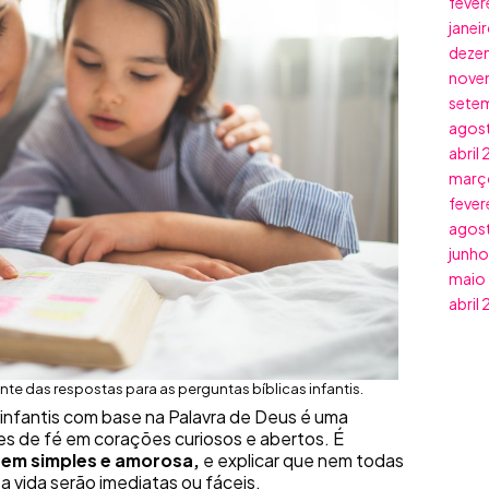
fever
janei
deze
nove
sete
agos
abril
març
fever
agos
junho
maio
abril
nte das respostas para as perguntas bíblicas infantis.
infantis com base na Palavra de Deus é uma
s de fé em corações curiosos e abertos. É
gem simples e amorosa,
e explicar que nem todas
a vida serão imediatas ou fáceis.