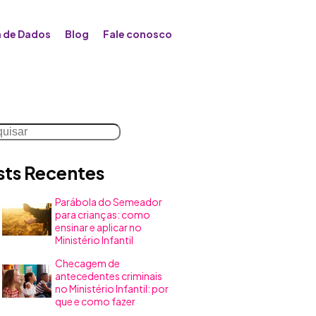
 de Dados
Blog
Fale conosco
uisar
sts Recentes
Parábola do Semeador
para crianças: como
ensinar e aplicar no
Ministério Infantil
Checagem de
antecedentes criminais
no Ministério Infantil: por
que e como fazer