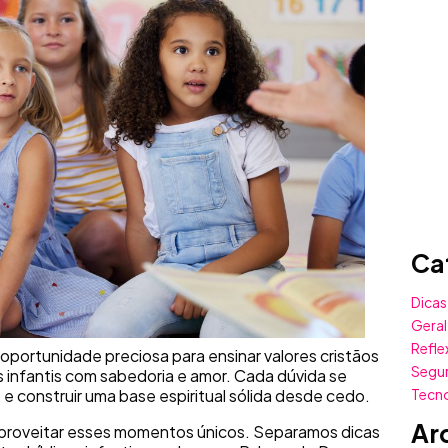
Ca
Dicas
Geral
Refle
 oportunidade preciosa para ensinar valores cristãos
Segu
s infantis com sabedoria e amor. Cada dúvida se
Tecn
e construir uma base espiritual sólida desde cedo.
Ar
 aproveitar esses momentos únicos. Separamos dicas