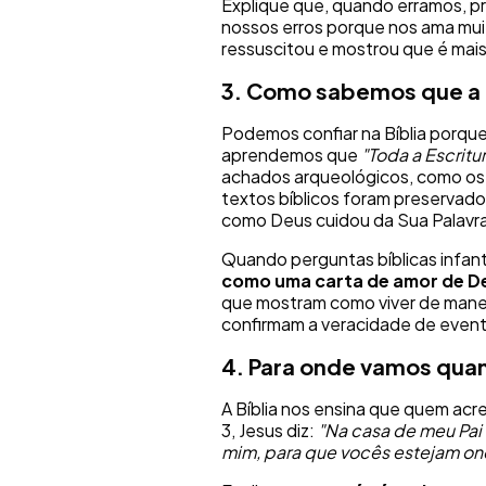
Explique que, quando erramos, p
nossos erros porque nos ama muito
ressuscitou e mostrou que é mais
3. Como sabemos que a B
Podemos confiar na Bíblia porque
aprendemos que
"Toda a Escritu
achados arqueológicos, como os 
textos bíblicos foram preservad
como Deus cuidou da Sua Palavr
Quando perguntas bíblicas infan
como uma carta de amor de D
que mostram como viver de manei
confirmam a veracidade de evento
4. Para onde vamos qu
A Bíblia nos ensina que quem acr
3, Jesus diz:
"Na casa de meu Pai h
mim, para que vocês estejam ond