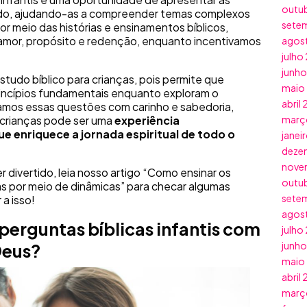
outu
undo, ajudando-as a compreender temas complexos
sete
or meio das histórias e ensinamentos bíblicos,
 amor, propósito e redenção, enquanto incentivamos
agos
julho
junh
tudo bíblico para crianças, pois permite que
maio
incípios fundamentais enquanto exploram o
abril
amos essas questões com carinho e sabedoria,
 crianças pode ser uma
experiência
març
 enriquece a jornada espiritual de todo o
janei
deze
nove
r divertido, leia nosso artigo “Como ensinar os
outu
as por meio de dinâmicas” para checar algumas
sete
 a isso!
agos
erguntas bíblicas infantis com
julho
junh
Deus?
maio
abril
març