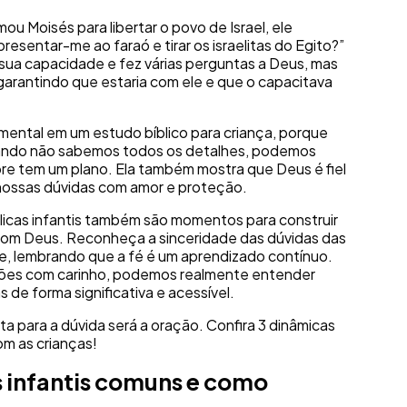
u Moisés para libertar o povo de Israel, ele
esentar-me ao faraó e tirar os israelitas do Egito?”
sua capacidade e fez várias perguntas a Deus, mas
arantindo que estaria com ele e que o capacitava
ental em um estudo bíblico para criança, porque
ando não sabemos todos os detalhes, podemos
re tem um plano. Ela também mostra que Deus é fiel
nossas dúvidas com amor e proteção.
blicas infantis também são momentos para construir
com Deus. Reconheça a sinceridade das dúvidas das
ade, lembrando que a fé é um aprendizado contínuo.
es com carinho, podemos realmente entender
s de forma significativa e acessível.
a para a dúvida será a oração. Confira 3 dinâmicas
om as crianças!
s infantis comuns e como