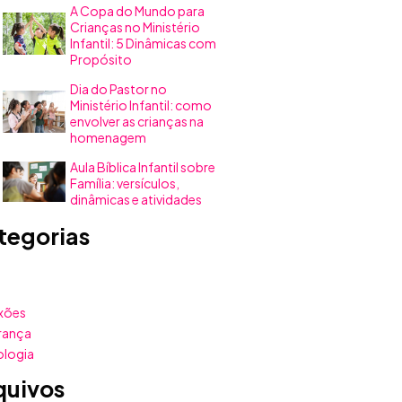
A Copa do Mundo para
Crianças no Ministério
Infantil: 5 Dinâmicas com
Propósito
Dia do Pastor no
Ministério Infantil: como
envolver as crianças na
homenagem
Aula Bíblica Infantil sobre
Família: versículos,
dinâmicas e atividades
tegorias
xões
rança
ologia
quivos