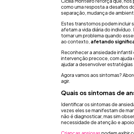
Cicília Monteiro reforça que, no
como uma resposta a desafios do
separação, mudança de ambiente 
Estes transtornos podem incluir 
afetam a vida diária do indivídu
tornar um problema quando esse
ao contexto,
afetando signifi
Reconhecer a ansiedade infantil
intervenção precoce, com ajuda de 
ajudar a desenvolver estratégias
Agora vamos aos sintomas? Aborda
agir.
Quais os sintomas de a
Identificar os sintomas de ansie
vezes eles se manifestam de mane
não é diagnosticar, mas sim obs
necessidade de atenção e apoio
Crianças ansiosas
podem exibir 