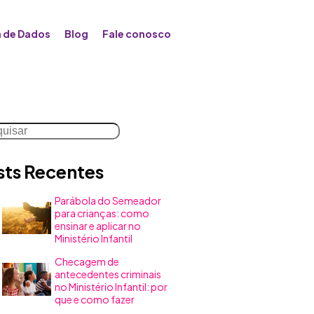
 de Dados
Blog
Fale conosco
uisar
sts Recentes
Parábola do Semeador
para crianças: como
ensinar e aplicar no
Ministério Infantil
Checagem de
antecedentes criminais
no Ministério Infantil: por
que e como fazer