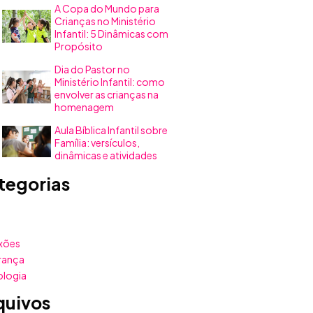
A Copa do Mundo para
Crianças no Ministério
Infantil: 5 Dinâmicas com
Propósito
Dia do Pastor no
Ministério Infantil: como
envolver as crianças na
homenagem
Aula Bíblica Infantil sobre
Família: versículos,
dinâmicas e atividades
tegorias
xões
rança
ologia
quivos