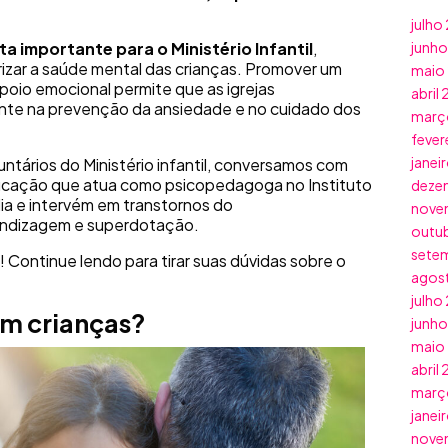
julho
rta importante para o
Ministério Infantil
,
junh
izar a saúde mental das crianças. Promover um
maio
poio emocional permite que as igrejas
abril
te na prevenção da ansiedade e no cuidado dos
març
fever
janei
tários do Ministério infantil, conversamos com
ucação que atua como psicopedagoga no Instituto
deze
lia e intervém em transtornos do
nove
endizagem e superdotação.
outu
sete
! Continue lendo para tirar suas dúvidas sobre o
agos
julho
em crianças?
junh
maio
abril
març
janei
nove