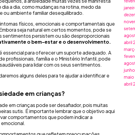
s pequenos, a ansiedade muitas vezes se manifesta
fever
 dia a dia, como mudanças na rotina, medo da
janei
ou ambiente familiar desequilibrado.
deze
nove
sintomas físicos, emocionais e comportamentais que
sete
o. Embora seja natural em certos momentos, pode se
s sentimentos persistem ou são desproporcionais
agos
cativamente o bem-estar e o desenvolvimento.
abril
març
 é essencial para oferecer um suporte adequado. A
fever
profissionais, família e o Ministério Infantil, pode
agos
 saudáveis para lidar com os seus sentimentos.
junho
remos alguns deles para te ajudar a identificar e
maio
abril
nsiedade em crianças?
dade em crianças pode ser desafiador, pois muitas
iras sutis. É importante lembrar que o objetivo aqui
ervar comportamentos que podem indicar a
 emocional.
comportamentos que refletem preocupações