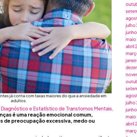
outu
sete
agos
julho
junh
maio
abril
març
janei
deze
nove
outu
sete
agos
ntes já conta com taxas maiores do que a ansiedade em
adultos.
julho
Diagnóstico e Estatístico de Transtornos Mentais,
junh
anças
é uma reação emocional comum,
maio
os de preocupação excessiva, medo ou
abril
març