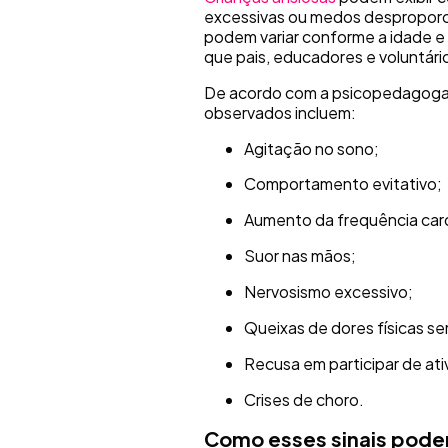
excessivas ou medos desproporci
podem variar conforme a idade e
que pais, educadores e voluntár
De acordo com a psicopedagoga, 
observados incluem:
Agitação no sono;
Comportamento evitativo;
Aumento da frequência car
Suor nas mãos;
Nervosismo excessivo;
Queixas de dores físicas s
Recusa em participar de ati
Crises de choro.
Como esses sinais podem