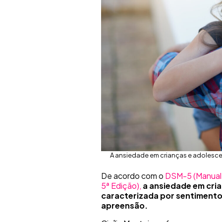
A ansiedade em crianças e adolesce
De acordo com o
DSM-5 (Manual 
5ª Edição),
a
ansiedade em cri
caracterizada por sentiment
apreensão.