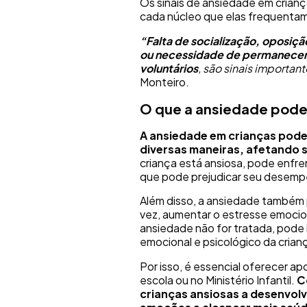
Os sinais de ansiedade em crian
cada núcleo que elas frequentam, 
“Falta de socialização, oposiçã
ou necessidade de permanecer
voluntários
, são sinais importan
Monteiro.
O que a ansiedade pode
A
ansiedade em crianças
pode 
diversas maneiras, afetando 
criança está ansiosa, pode enfren
que pode prejudicar seu desemp
Além disso, a ansiedade também 
vez, aumentar o estresse emociona
ansiedade não for tratada, pod
emocional e psicológico da crian
Por isso, é essencial oferecer a
escola ou no Ministério Infantil.
C
crianças ansiosas a desenvolv