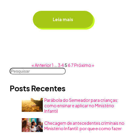
Leia mais
« Anterior
1
…
3
4
5
6
7
Próximo »
Pesquisar
Posts Recentes
Parábola do Semeador para crianças:
como ensinar e aplicar no Ministério
Infantil
Checagem de antecedentes criminais no
Ministério Infantil: por que e como fazer