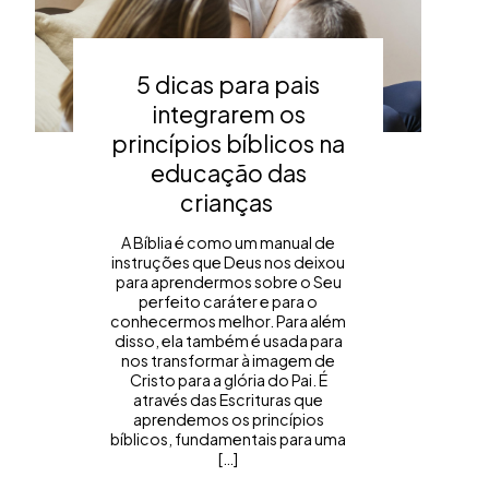
5 dicas para pais
integrarem os
princípios bíblicos na
educação das
crianças
A Bíblia é como um manual de
instruções que Deus nos deixou
para aprendermos sobre o Seu
perfeito caráter e para o
conhecermos melhor. Para além
disso, ela também é usada para
nos transformar à imagem de
Cristo para a glória do Pai. É
através das Escrituras que
aprendemos os princípios
bíblicos, fundamentais para uma
[…]