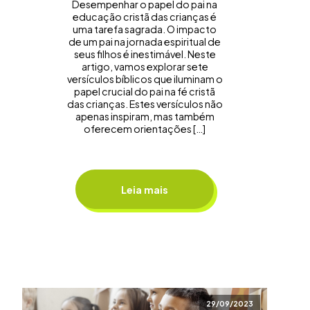
Desempenhar o papel do pai na
educação cristã das crianças é
uma tarefa sagrada. O impacto
de um pai na jornada espiritual de
seus filhos é inestimável. Neste
artigo, vamos explorar sete
versículos bíblicos que iluminam o
papel crucial do pai na fé cristã
das crianças. Estes versículos não
apenas inspiram, mas também
oferecem orientações […]
Leia mais
29/09/2023