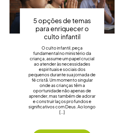
5 opções de temas
para enriquecer o
culto infantil
O culto infantil, peça
fundamental no ministério da
criança, assume um papel crucial
ao atender às necessidades
espirituais e sociais dos
pequenos durante sua jornada de
fé cristã. Um momento singular
onde as crianças têm a
oportunidade não apenas de
aprender, mas também de adorar
e construir laços profundos e
significativos com Deus. Ao longo
[…]