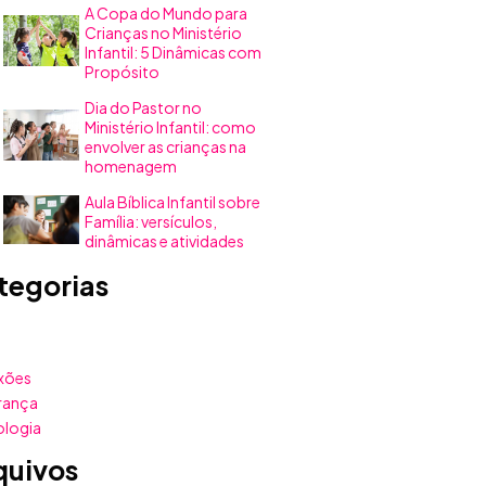
A Copa do Mundo para
Crianças no Ministério
Infantil: 5 Dinâmicas com
Propósito
Dia do Pastor no
Ministério Infantil: como
envolver as crianças na
homenagem
Aula Bíblica Infantil sobre
Família: versículos,
dinâmicas e atividades
tegorias
xões
rança
ologia
quivos