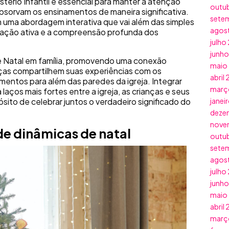
stério Infantil é essencial para manter a atenção
outu
absorvam os ensinamentos de maneira significativa.
sete
 uma abordagem interativa que vai além das simples
agos
ipação ativa e a compreensão profunda dos
julho
junh
e Natal em família, promovendo uma conexão
maio
nças compartilhem suas experiências com os
abril
mentos para além das paredes da igreja. Integrar
març
 laços mais fortes entre a igreja, as crianças e seus
sito de celebrar juntos o verdadeiro significado do
janei
deze
nove
de dinâmicas de natal
outu
sete
agos
julho
junh
maio
abril
març