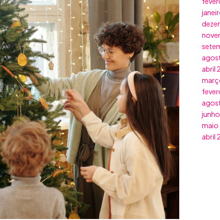
fever
janei
deze
nove
sete
agos
abril
març
fever
agos
junho
maio
abril