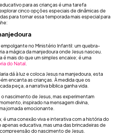
e educativo para as crianças é uma tarefa
s explorar cinco opções especiais de dinâmicas de
as para tornar essa temporada mais especial para
nhe:
manjedoura
 empolgante no Ministério Infantil: um quebra-
ria a mágica da manjedoura onde Jesus nasceu.
é mais do que um simples encaixe; é uma
ória do Natal
.
ria dá à luz e coloca Jesus na manjedoura, esta
ém encanta as crianças. À medida que os
ada peça, a narrativa bíblica ganha vida.
 o nascimento de Jesus, mas experimentam
momento, inspirado na mensagem divina,
ma jornada emocionante.
é uma conexão viva e interativa com a história do
o apenas educativa, mas uma das brincadeiras de
da compreensão do nascimento de Jesus.