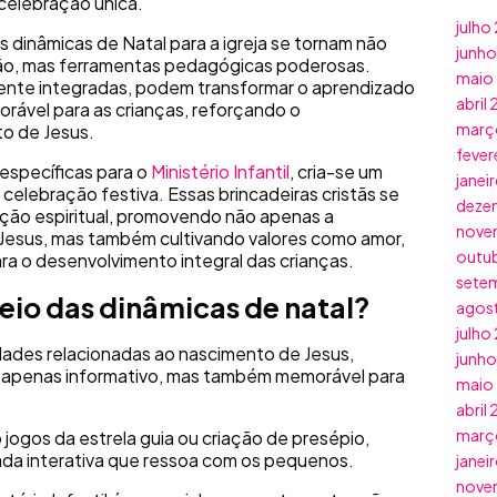
 celebração única.
julho
as dinâmicas de Natal para a igreja se tornam não
junh
ão, mas ferramentas pedagógicas poderosas.
maio
mente integradas, podem transformar o aprendizado
abril
rável para as crianças, reforçando o
març
o de Jesus.
fever
 específicas para o
Ministério Infantil
, cria-se um
janei
elebração festiva. Essas brincadeiras cristãs se
deze
ção espiritual, promovendo não apenas a
nove
esus, mas também cultivando valores como amor,
outu
ra o desenvolvimento integral das crianças.
sete
eio das dinâmicas de natal?
agos
julho
ividades relacionadas ao nascimento de Jesus,
junh
o apenas informativo, mas também memorável para
maio
abril
març
 jogos da estrela guia ou criação de presépio,
ada interativa que ressoa com os pequenos.
janei
nove