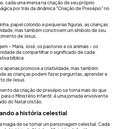
as, cada uma imersa na criação de seu próprio
mágica por trás da dinâmica "Criação de Presépio" no
nha, papel colorido e pequenas figuras, as crianças
ividade, mas também constroem um símbolo de seu
scimento de Jesus.
 – Maria, José, os pastores e os animais – os
unidade de compartilhar o significado de cada
tiva bíblica.
não apenas promove a criatividade, mas também
de as crianças podem fazer perguntas, aprender e
ento de Jesus.
mento da criação do presépio se torna mais do que
 para o Ministério Infantil; é uma jornada envolvente
cado do Natal cristão.
ando a história celestial
a magia de se tornar um personagem celestial. Cada