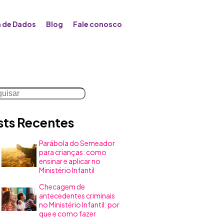
 de Dados
Blog
Fale conosco
uisar
sts Recentes
Parábola do Semeador
para crianças: como
ensinar e aplicar no
Ministério Infantil
Checagem de
antecedentes criminais
no Ministério Infantil: por
que e como fazer