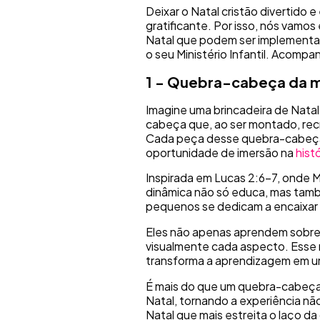
Deixar o Natal cristão divertido 
gratificante. Por isso, nós vamo
Natal que podem ser implementad
o seu Ministério Infantil. Acompa
1 - Quebra-cabeça da 
Imagine uma brincadeira de Natal
cabeça que, ao ser montado, rec
Cada peça desse quebra-cabeça 
oportunidade de imersão na
hist
Inspirada em Lucas 2:6-7, onde Ma
dinâmica não só educa, mas tamb
pequenos se dedicam a encaixar c
Eles não apenas aprendem sobre
visualmente cada aspecto. Esse 
transforma a aprendizagem em u
É mais do que um quebra-cabeça; 
Natal, tornando a experiência nã
Natal que mais estreita o laço 