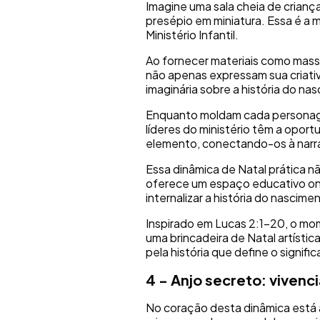
Imagine uma sala cheia de crianç
presépio em miniatura. Essa é a 
Ministério Infantil.
Ao fornecer materiais como massi
não apenas expressam sua criat
imaginária sobre a história do na
Enquanto moldam cada personagem
líderes do ministério têm a oport
elemento, conectando-os à narra
Essa dinâmica de Natal prática 
oferece um espaço educativo on
internalizar a história do nascim
Inspirado em Lucas 2:1-20, o mo
uma brincadeira de Natal artística
pela história que define o signifi
4 - Anjo secreto: vivenci
No coração desta dinâmica está 