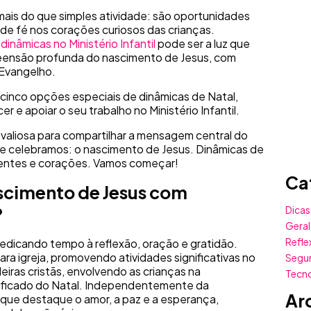
mais do que simples atividade: são oportunidades
de fé nos corações curiosos das crianças.
s
dinâmicas no Ministério Infantil
pode ser a luz que
ensão profunda do nascimento de Jesus, com
 Evangelho.
cinco opções especiais de dinâmicas de Natal,
r e apoiar o seu trabalho no Ministério Infantil.
valiosa para compartilhar a mensagem central do
ue celebramos: o nascimento de Jesus. Dinâmicas de
 mentes e corações. Vamos começar!
Ca
scimento de Jesus com
?
Dicas
Geral
Refle
edicando tempo à reflexão, oração e gratidão.
ara igreja, promovendo atividades significativas no
Segu
adeiras cristãs, envolvendo as crianças na
Tecn
ificado do Natal. Independentemente da
Ar
que destaque o amor, a paz e a esperança,