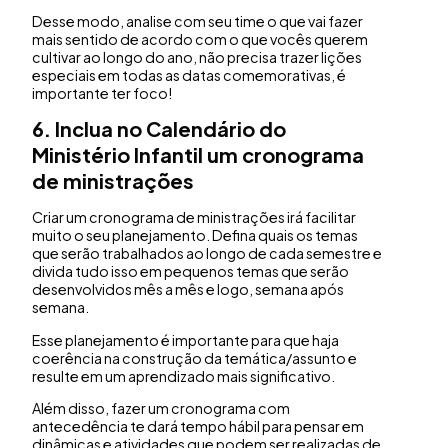
Desse modo, analise com seu time o que vai fazer
mais sentido de acordo com o que vocês querem
cultivar ao longo do ano, não precisa trazer lições
especiais em todas as datas comemorativas, é
importante ter foco!
6. Inclua no Calendário do
Ministério Infantil um cronograma
de ministrações
Criar um cronograma de ministrações irá facilitar
muito o seu planejamento. Defina quais os temas
que serão trabalhados ao longo de cada semestre e
divida tudo isso em pequenos temas que serão
desenvolvidos mês a mês e logo, semana após
semana.
Esse planejamento é importante para que haja
coerência na construção da temática/assunto e
resulte em um aprendizado mais significativo.
Além disso, fazer um cronograma com
antecedência te dará tempo hábil para pensar em
dinâmicas e atividades que podem ser realizadas de