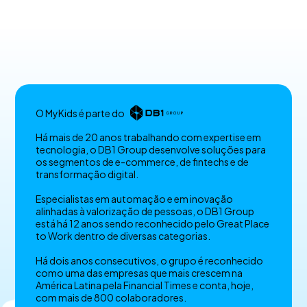
O MyKids é parte do
Há mais de 20 anos trabalhando com expertise em
tecnologia, o DB1 Group desenvolve soluções para
os segmentos de e-commerce, de fintechs e de
transformação digital.
Especialistas em automação e em inovação
alinhadas à valorização de pessoas, o DB1 Group
está há 12 anos sendo reconhecido pelo Great Place
to Work dentro de diversas categorias.
Há dois anos consecutivos, o grupo é reconhecido
como uma das empresas que mais crescem na
América Latina pela Financial Times e conta, hoje,
com mais de 800 colaboradores.