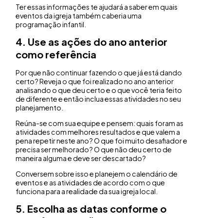
Ter essas informações te ajudará a saber em quais
eventos da igreja também caberia uma
programação infantil.
4. Use as ações do ano anterior
como referência
Por que não continuar fazendo o que já está dando
certo? Reveja o que foi realizado no ano anterior
analisando o que deu certo e o que você teria feito
de diferente e então inclua essas atividades no seu
planejamento.
Reúna-se com sua equipe e pensem: quais foram as
atividades com melhores resultados e que valem a
pena repetir neste ano? O que foi muito desafiador e
precisa ser melhorado? O que não deu certo de
maneira alguma e deve ser descartado?
Conversem sobre isso e planejem o calendário de
eventos e as atividades de acordo com o que
funciona para a realidade da sua igreja local.
5. Escolha as datas conforme o