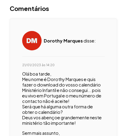
Comentários
Dorothy Marques
disse:
21/01/2023 às 14:20
Olá boa tarde,
Meu nome é Dorothy Marques e quis
fazer o download do vosso calendário
Ministério Infantil e não consegui... pois
eu vivo em Portugal e o meu número de
contacto não é aceite!
Será que há alguma outra forma de
obter o calendário?
Deus vos abençoe grandemente neste
ministério tão importante!
Sem mais assunto,