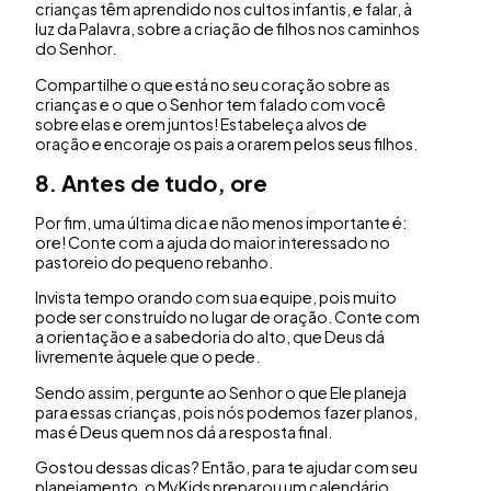
crianças têm aprendido nos cultos infantis, e falar, à
luz da Palavra, sobre a criação de filhos nos caminhos
do Senhor.
Compartilhe o que está no seu coração sobre as
crianças e o que o Senhor tem falado com você
sobre elas e orem juntos! Estabeleça alvos de
oração e encoraje os pais a orarem pelos seus filhos.
8. Antes de tudo, ore
Por fim, uma última dica e não menos importante é:
ore! Conte com a ajuda do maior interessado no
pastoreio do pequeno rebanho.
Invista tempo orando com sua equipe, pois muito
pode ser construído no lugar de oração. Conte com
a orientação e a sabedoria do alto, que Deus dá
livremente àquele que o pede.
Sendo assim, pergunte ao Senhor o que Ele planeja
para essas crianças, pois nós podemos fazer planos,
mas é Deus quem nos dá a resposta final.
Gostou dessas dicas? Então, para te ajudar com seu
planejamento, o MyKids preparou um calendário