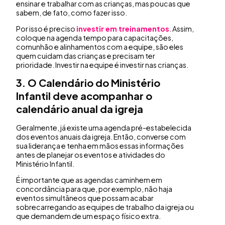
ensinar e trabalhar com as crianças, mas poucas que
sabem, de fato, como fazer isso.
Por isso é preciso
investir em treinamentos
. Assim,
coloque na agenda tempo para capacitações,
comunhão e alinhamentos com a equipe, são eles
quem cuidam das crianças e precisam ter
prioridade. Investir na equipe é investir nas crianças.
3. O Calendário do Ministério
Infantil deve acompanhar o
calendário anual da igreja
Geralmente, já existe uma agenda pré-estabelecida
dos eventos anuais da igreja. Então, converse com
sua liderança e tenha em mãos essas informações
antes de planejar os eventos e atividades do
Ministério Infantil.
É importante que as agendas caminhem em
concordância para que, por exemplo, não haja
eventos simultâneos que possam acabar
sobrecarregando as equipes de trabalho da igreja ou
que demandem de um espaço físico extra.